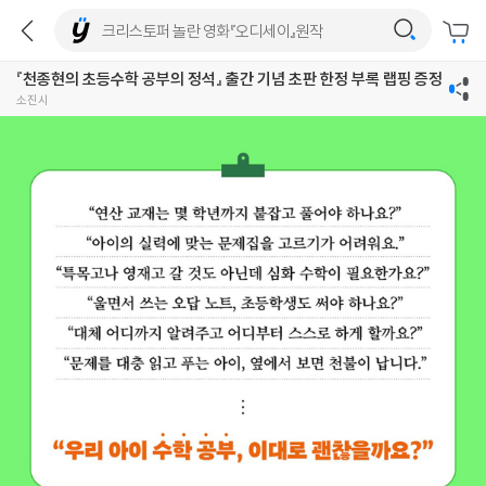
『천종현의 초등수학 공부의 정석』 출간 기념 초판 한정 부록 랩핑 증정
소진시