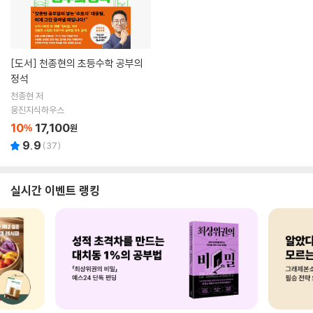
[도서]
천종현의 초등수학 공부의
정석
천종현 저
웅진지식하우스
10
17,100
%
원
9.9
(
37
)
실시간 이벤트 랭킹