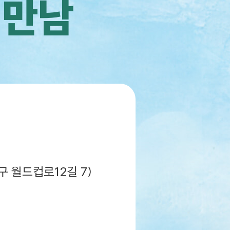
 만남
 월드컵로12길 7)