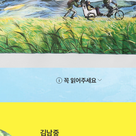
꼭 읽어주세요
김남중