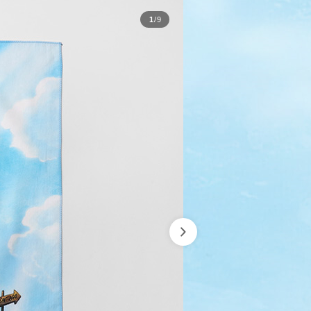
1
/
9