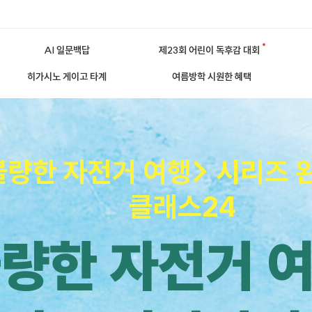
AI 일문백답
제23회 어린이 독후감 대회
히가시노 게이고 타계
여름방학 시원한 혜택
불량한 자전거 여행> 시리즈 
클래스24
불량한 자전거 여