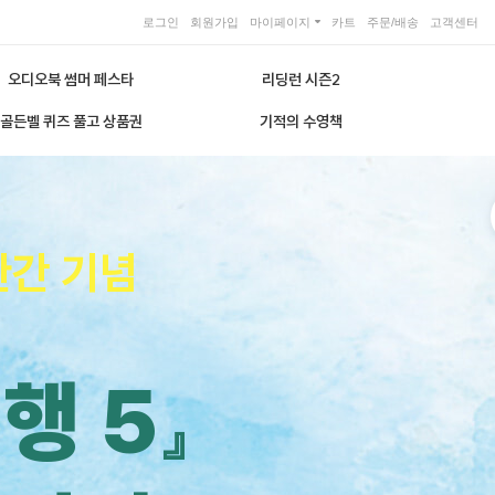
로그인
회원가입
마이페이지
카트
주문/배송
고객센터
오디오북 썸머 페스타
리딩런 시즌2
골든벨 퀴즈 풀고 상품권
기적의 수영책
완간 기념
행 5』