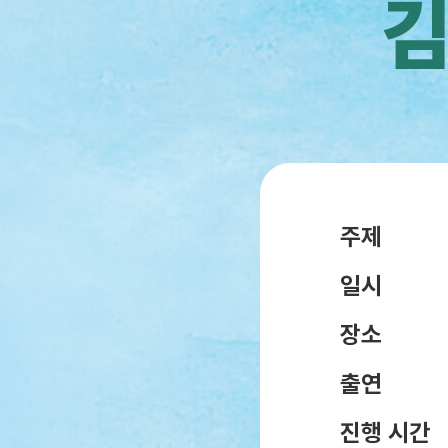
김
주제
일시
장소
출연
진행 시간