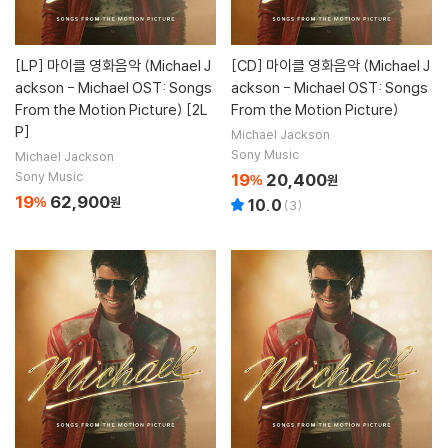
[LP]
마이클 영화음악 (Michael J
[CD]
마이클 영화음악 (Michael J
ackson - Michael OST: Songs
ackson - Michael OST: Songs
From the Motion Picture) [2L
From the Motion Picture)
P]
Michael Jackson
Sony Music
Michael Jackson
Sony Music
19
20,400
%
원
19
62,900
%
원
10.0
(
3
)