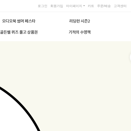
로그인
회원가입
마이페이지
카트
주문/배송
고객센터
오디오북 썸머 페스타
리딩런 시즌2
골든벨 퀴즈 풀고 상품권
기적의 수영책