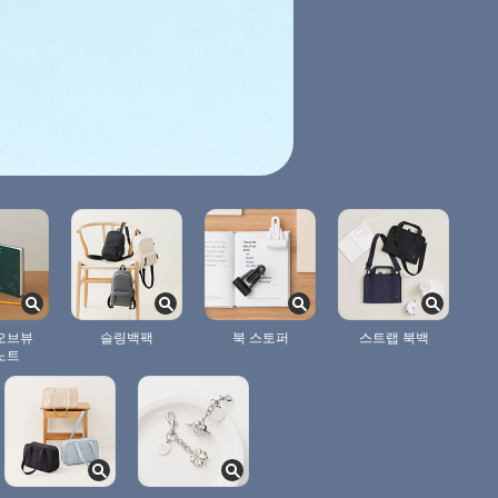
오브뷰
슬링백팩
북 스토퍼
스트랩 북백
노트