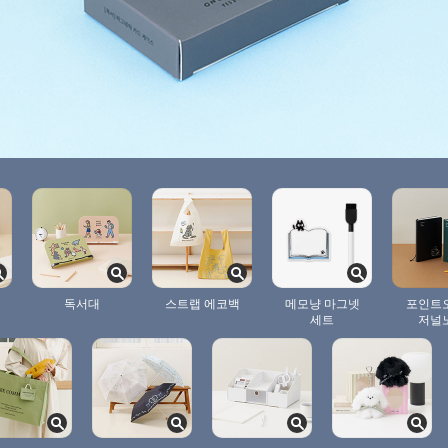
독서대
스트랩 에코백
메모냥 마그넷
포인트
세트
저널