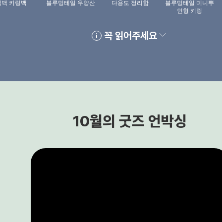
빅백 키링백
블루밍테일 우양산
다용도 정리함
블루밍테일 미니뿌
인형 키링
꼭 읽어주세요
10월의 굿즈 언박싱