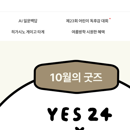
AI 일문백답
제23회 어린이 독후감 대회
히가시노 게이고 타계
여름방학 시원한 혜택