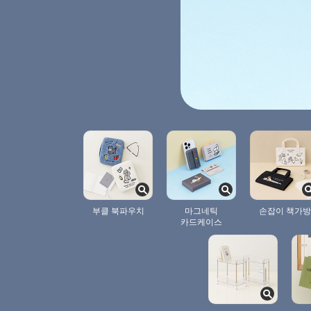
부클 북파우치
마그네틱
손잡이 책가방
카드케이스