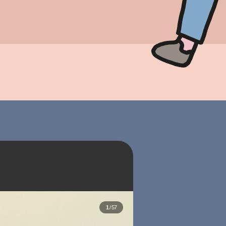
,
1
/
57