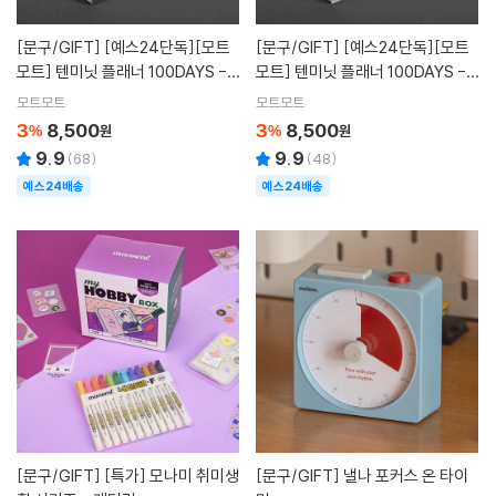
[문구/GIFT]
[예스24단독][모트
[문구/GIFT]
[예스24단독][모트
모트] 텐미닛 플래너 100DAYS -
모트] 텐미닛 플래너 100DAYS -
운학도
일월오봉도
모트모트
모트모트
3
8,500
3
8,500
%
원
%
원
9.9
9.9
(
68
)
(
48
)
예스24배송
예스24배송
[문구/GIFT]
[특가] 모나미 취미생
[문구/GIFT]
낼나 포커스 온 타이