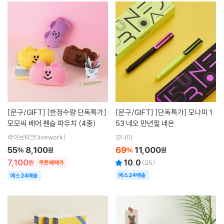
[문구/GIFT]
[한정수량 단독특가]
[문구/GIFT]
[단독특가] 모나미 1
모모씨 베어 펜슬 파우치 (4종)
53 네오 만년필 네온
라이브워크(livework)
모나미
55
8,100
69
11,000
%
원
%
원
7,100
10.0
원
(
25
)
쿠폰혜택가
예스24배송
예스24배송