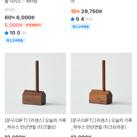
활 시리즈 - 레터링
머
모나미
15
29,750
%
원
60
6,000
%
원
9.4
(
52
)
5,000
원
쿠폰혜택가
예스24배송
10.0
(
3
)
예스24배송
[문구/GIFT]
[리센스] 오늘의 기록
[문구/GIFT]
[리센스] 오늘의 기록
_하우스 만년연필 (다크월넛)
_하우스 만년연필 (티크브라운)