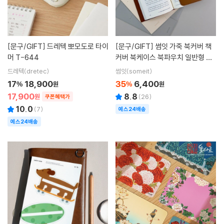
[문구/GIFT]
드레텍 뽀모도로 타이
[문구/GIFT]
썸잇 가죽 북커버 책
머 T-644
커버 북케이스 북파우치 일반형 오
픈형 카드수납 (M/L Size) ST-76
드레텍(dretec)
썸잇(someit)
00
17
18,900
35
6,400
%
원
%
원
17,900
8.8
원
(
26
)
쿠폰혜택가
10.0
(
7
)
예스24배송
예스24배송