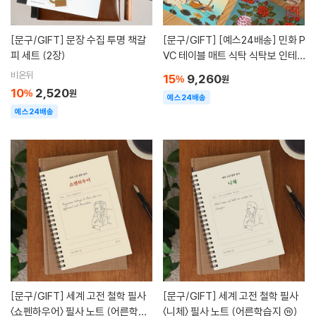
[문구/GIFT]
문장 수집 투명 책갈
[문구/GIFT]
[예스24배송] 민화 P
피 세트 (2장)
VC 테이블 매트 식탁 식탁보 인테
리어 홈카페 데코 집들이 고급 선물
비온뒤
15
9,260
%
원
감성 신혼집 꾸미기
10
2,520
%
원
예스24배송
예스24배송
[문구/GIFT]
세계 고전 철학 필사
[문구/GIFT]
세계 고전 철학 필사
〈쇼펜하우어〉 필사 노트 (어른학습
〈니체〉 필사 노트 (어른학습지 ⑮)