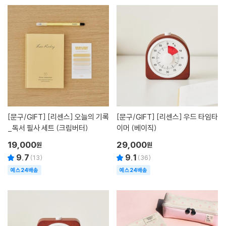
[문구/GIFT]
[리센스] 오늘의 기록
[문구/GIFT]
[리센스] 우드 타임타
_독서 필사 세트 (크림버터)
이머 (베이직)
19,000
29,000
원
원
9.7
9.1
(
13
)
(
36
)
예스24배송
예스24배송