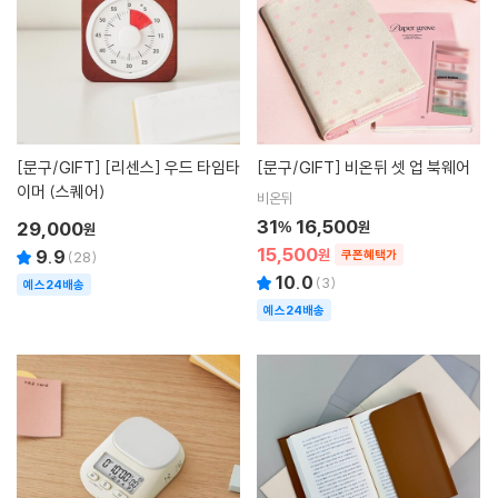
[문구/GIFT]
[리센스] 우드 타임타
[문구/GIFT]
비온뒤 셋 업 북웨어
이머 (스퀘어)
비온뒤
31
16,500
29,000
%
원
원
15,500
9.9
원
쿠폰혜택가
(
28
)
10.0
(
3
)
예스24배송
예스24배송