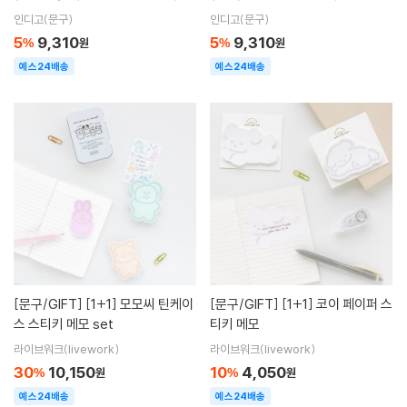
지 ⑮)
인디고(문구)
인디고(문구)
5
9,310
5
9,310
%
원
%
원
예스24배송
예스24배송
[문구/GIFT]
[1+1] 모모씨 틴케이
[문구/GIFT]
[1+1] 코이 페이퍼 스
스 스티키 메모 set
티키 메모
라이브워크(livework)
라이브워크(livework)
30
10,150
10
4,050
%
원
%
원
예스24배송
예스24배송