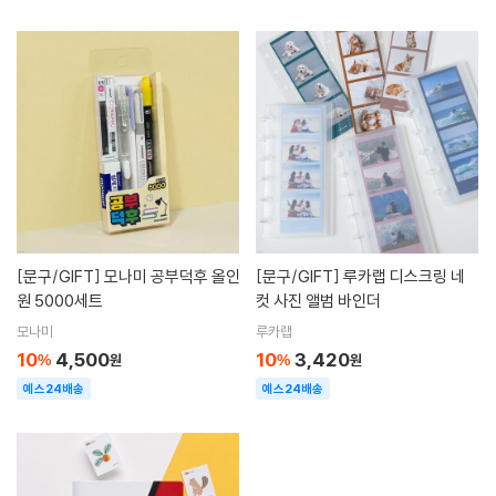
[문구/GIFT]
모나미 공부덕후 올인
[문구/GIFT]
루카랩 디스크링 네
원 5000세트
컷 사진 앨범 바인더
모나미
루카랩
10
4,500
10
3,420
%
원
%
원
예스24배송
예스24배송