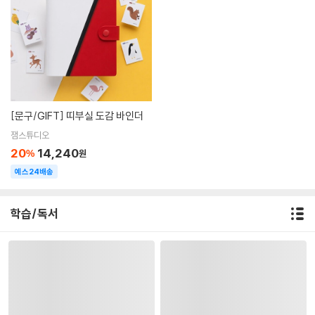
[문구/GIFT]
띠부실 도감 바인더
잼스튜디오
20
14,240
%
원
예스24배송
학습/독서