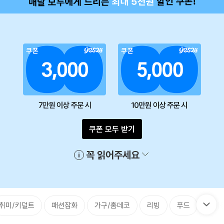
쿠폰 모두 받기
꼭 읽어주세요
취미/키덜트
패션잡화
가구/홈데코
리빙
푸드
유아