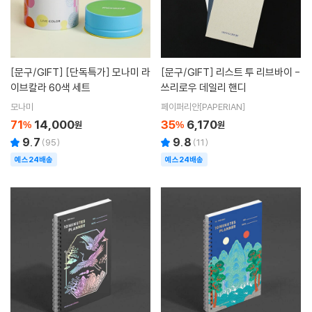
[문구/GIFT]
[단독특가] 모나미 라
[문구/GIFT]
리스트 투 리브바이 -
이브칼라 60색 세트
쓰리로우 데일리 핸디
모나미
페이퍼리안[PAPERIAN]
71
14,000
35
6,170
%
원
%
원
9.7
9.8
(
95
)
(
11
)
예스24배송
예스24배송