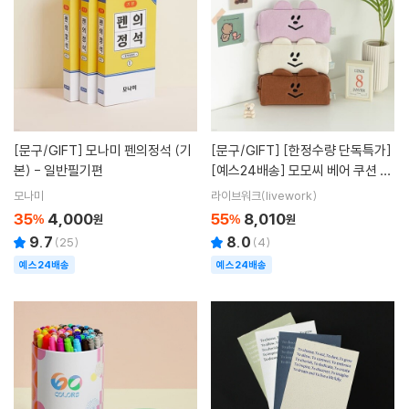
[문구/GIFT]
모나미 펜의정석 (기
[문구/GIFT]
[한정수량 단독특가]
본) - 일반필기편
[예스24배송] 모모씨 베어 쿠션 펜
슬 파우치 (3종)
모나미
라이브워크(livework)
35
4,000
55
8,010
%
원
%
원
9.7
8.0
(
25
)
(
4
)
예스24배송
예스24배송