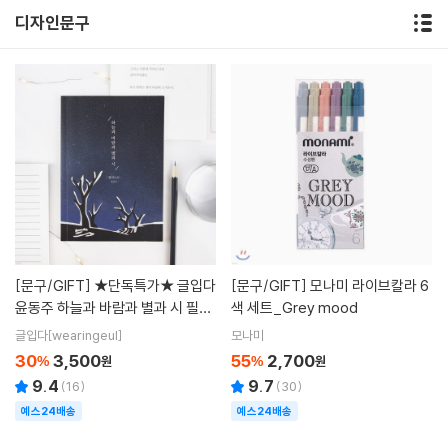
디자인문구
[문구/GIFT]
★단독특가★ 글입다
[문구/GIFT]
모나미 라이브칼라 6
윤동주 하늘과 바람과 별과 시 필사
색 세트_Grey mood
노트 B6
글입다[wearingeul]
모나미
30
3,500
55
2,700
%
원
%
원
9.4
9.7
(
16
)
(
30
)
예스24배송
예스24배송