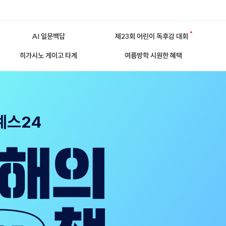
AI 일문백답
제23회 어린이 독후감 대회
히가시노 게이고 타계
여름방학 시원한 혜택
예스24