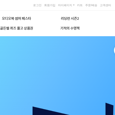
로그인
회원가입
마이페이지
카트
주문/배송
고객센터
오디오북 썸머 페스타
리딩런 시즌2
골든벨 퀴즈 풀고 상품권
기적의 수영책