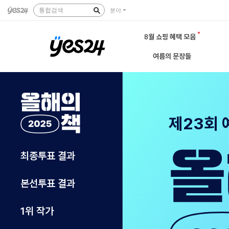
통합검색
분야
8월 쇼핑 혜택 모음
여름의 문장들
제23회 
최종투표 결과
본선투표 결과
1위 작가