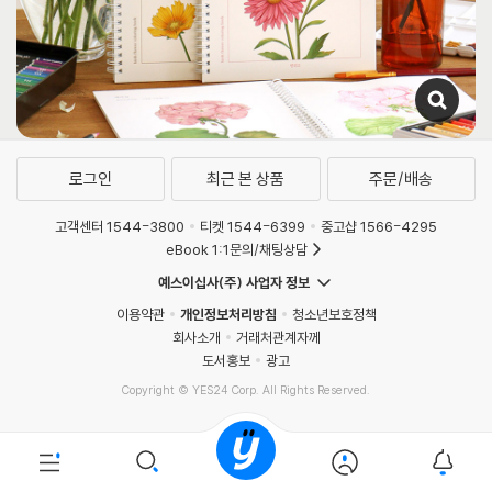
로그인
최근 본 상품
주문/배송
고객센터 1544-3800
티켓 1544-6399
중고샵 1566-4295
eBook 1:1문의/채팅상담
예스이십사(주) 사업자 정보
이용약관
개인정보처리방침
청소년보호정책
회사소개
거래처관계자께
도서홍보
광고
Copyright © YES24 Corp. All Rights Reserved.
PYEVENTWEB3