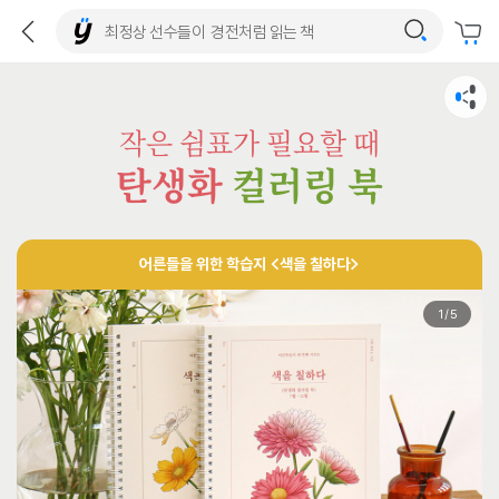
작은 쉼표가 필요할 때
탄생화
컬러링 북
어른들을 위한 학습지 <색을 칠하다>
1
/
5