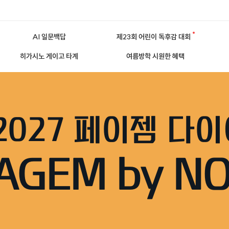
AI 일문백답
제23회 어린이 독후감 대회
히가시노 게이고 타계
여름방학 시원한 혜택
2027 페이젬 다
AGEM by NO