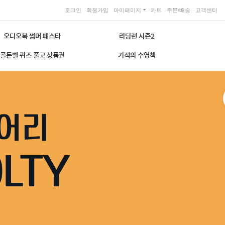
로그인
회원가입
마이페이지
카트
주문/배송
고객센터
오디오북 썸머 페스타
리딩런 시즌2
골든벨 퀴즈 풀고 상품권
기적의 수영책
이어리
LTY