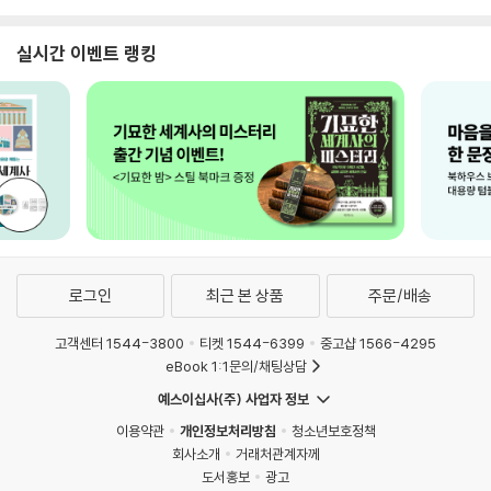
실시간 이벤트 랭킹
로그인
최근 본 상품
주문/배송
고객센터 1544-3800
티켓 1544-6399
중고샵 1566-4295
eBook 1:1문의/채팅상담
예스이십사(주) 사업자 정보
이용약관
개인정보처리방침
청소년보호정책
회사소개
거래처관계자께
도서홍보
광고