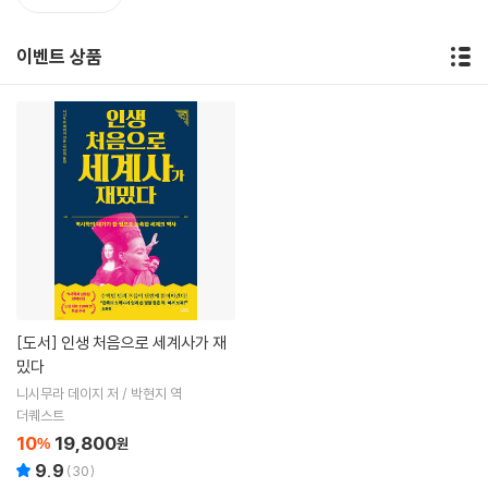
이벤트 상품
[도서]
인생 처음으로 세계사가 재
밌다
니시무라 데이지 저 / 박현지 역
더퀘스트
10
19,800
%
원
9.9
(
30
)