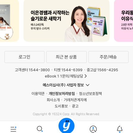
로그인
최근 본 상품
주문/배송
고객센터 1544-3800
티켓 1544-6399
중고샵 1566-4295
eBook 1:1문의/채팅상담
예스이십사(주) 사업자 정보
이용약관
개인정보처리방침
청소년보호정책
회사소개
거래처관계자께
도서홍보
광고
Copyright © YES24 Corp. All Rights Reserved.
PYEVENTWEB3