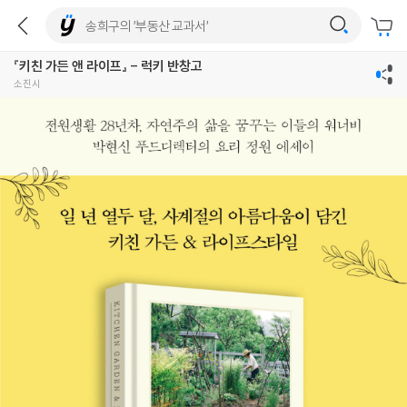
『키친 가든 앤 라이프』 - 럭키 반창고
소진시