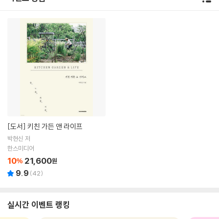
[도서]
키친 가든 앤 라이프
박현신 저
한스미디어
10
21,600
%
원
9.9
(
42
)
실시간 이벤트 랭킹