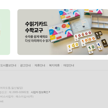
도서홍보안내
광고안내
제휴안내
복지제휴
매장안내
층(여의도동,일신빌딩)
고 : 제 2005-02682호
사업자 정보확인
팅 서비스사업자 : 예스이십사(주)
ved.