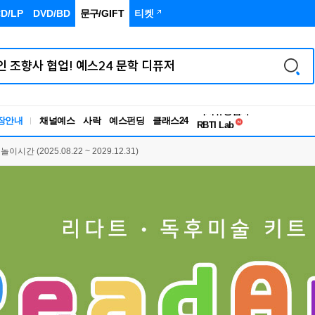
D/LP
DVD/BD
문구
/GIFT
티켓
독서유형검사
장안내
채널예스
사락
예스펀딩
클래스24
RBTI Lab
독서유형검사
간 (2025.08.22 ~ 2029.12.31)