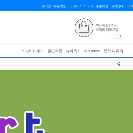
로그인
회원가입
마이페이지
카트
주문/배송
고객센터
Gl
배송비채우기
월간쿠폰
슈퍼특가
re:ssence
문학 디퓨저