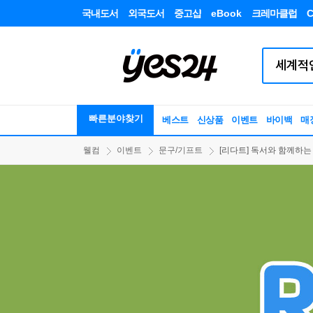
국내도서
외국도서
중고샵
eBook
크레마클럽
C
빠른분야찾기
베스트
신상품
이벤트
바이백
매
웰컴
이벤트
문구/기프트
[리다트] 독서와 함께하는 놀이시