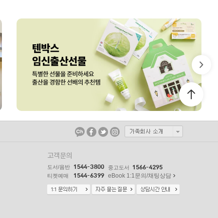
고객문의
1544-3800
도서/음반
1566-4295
중고도서
1544-6399
eBook 1:1문의/채팅상담
티켓예매