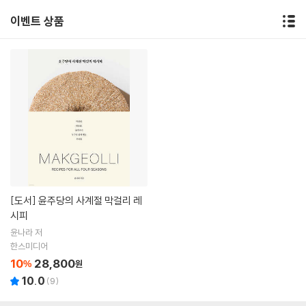
이벤트 상품
[도서]
윤주당의 사계절 막걸리 레
시피
윤나라 저
한스미디어
10
28,800
%
원
10.0
(
9
)