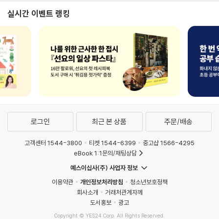
실시간 이벤트 랭킹
로그인
최근 본 상품
주문/배송
고객센터 1544-3800
티켓 1544-6399
중고샵 1566-4295
eBook 1:1문의/채팅상담
예스이십사(주) 사업자 정보
이용약관
개인정보처리방침
청소년보호정책
회사소개
거래처관계자께
도서홍보
광고
Copyright © YES24 Corp. All Rights Reserved.