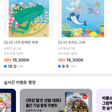
[도서]
나의 완벽한 하루
[도서]
우리는 고래
송희진 글그림
최지예 글그림
모든요일그림책
모든요일그림책
10
15,300
10
15,300
%
원
%
원
10.0
9.9
(
28
)
(
30
)
실시간 이벤트 랭킹