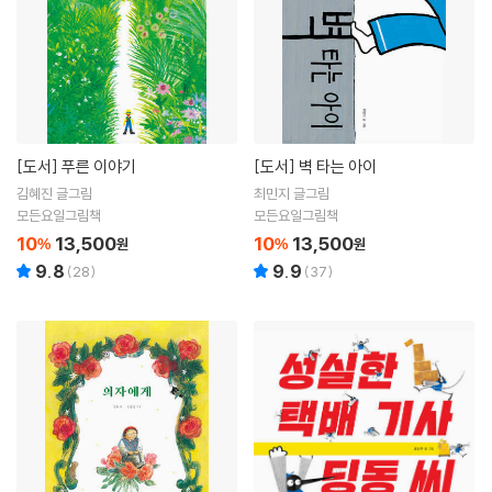
[도서]
푸른 이야기
[도서]
벽 타는 아이
김혜진 글그림
최민지 글그림
모든요일그림책
모든요일그림책
10
13,500
10
13,500
%
원
%
원
9.8
9.9
(
28
)
(
37
)