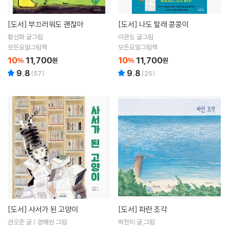
[도서]
부끄러워도 괜찮아
[도서]
나도 탈래 콩콩이
황선화 글그림
이관도 글그림
모든요일그림책
모든요일그림책
10
11,700
10
11,700
%
원
%
원
9.8
9.8
(
57
)
(
25
)
[도서]
사서가 된 고양이
[도서]
파란 조각
권오준 글 / 경혜원 그림
박찬미 글,그림