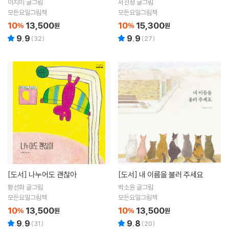
이지미 글그림
서선정 글그림
모든요일그림책
모든요일그림책
10
13,500
10
15,300
%
원
%
원
9.9
9.9
(
32
)
(
27
)
[도서]
나누어도 괜찮아
[도서]
내 이름을 불러 주세요
황선화 글그림
박소윤 글그림
모든요일그림책
모든요일그림책
10
13,500
10
13,500
%
원
%
원
9.9
9.8
(
31
)
(
20
)