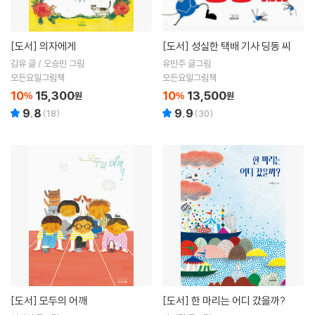
[도서]
의자에게
[도서]
성실한 택배 기사 딩동 씨
김유 글 / 오승민 그림
유민주 글그림
모든요일그림책
모든요일그림책
10
15,300
10
13,500
%
원
%
원
9.8
9.9
(
18
)
(
30
)
[도서]
모두의 어깨
[도서]
한 마리는 어디 갔을까?