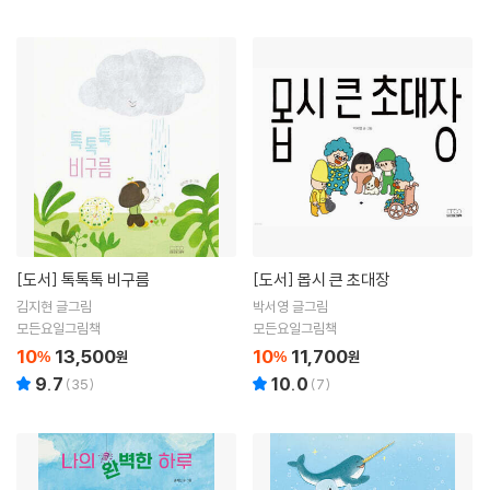
[도서]
톡톡톡 비구름
[도서]
몹시 큰 초대장
김지현 글그림
박서영 글그림
모든요일그림책
모든요일그림책
10
13,500
10
11,700
%
원
%
원
9.7
10.0
(
35
)
(
7
)