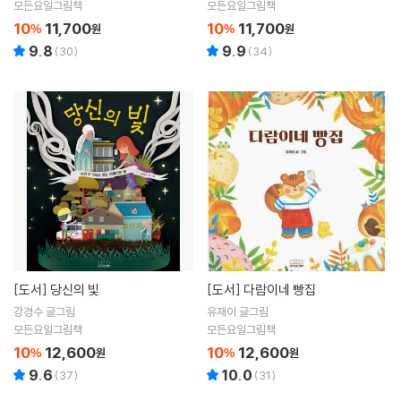
모든요일그림책
모든요일그림책
10
11,700
10
11,700
%
원
%
원
9.8
9.9
(
30
)
(
34
)
[도서]
당신의 빛
[도서]
다람이네 빵집
강경수 글그림
유재이 글그림
모든요일그림책
모든요일그림책
10
12,600
10
12,600
%
원
%
원
9.6
10.0
(
37
)
(
31
)