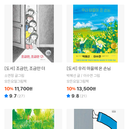
[도서]
조금만, 조금만 더
[도서]
우리 마을에 온 손님
소연정 글그림
박혜선 글 / 이수연 그림
모든요일그림책
모든요일그림책
10
11,700
10
13,500
%
원
%
원
9.7
9.8
(
27
)
(
21
)