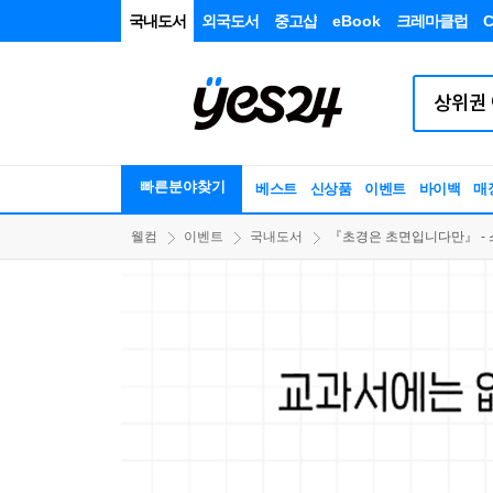
국내도서
외국도서
중고샵
eBook
크레마클럽
C
빠른분야찾기
베스트
신상품
이벤트
바이백
매
웰컴
이벤트
국내도서
『초경은 초면입니다만』 - 스티커 