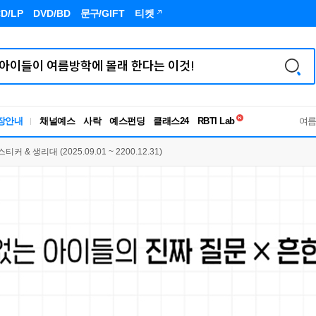
D/LP
DVD/BD
문구
/GIFT
티켓
독서유형검사
장안내
채널예스
사락
예스펀딩
클래스24
RBTI Lab
여
독서유형검사
& 생리대 (2025.09.01 ~ 2200.12.31)