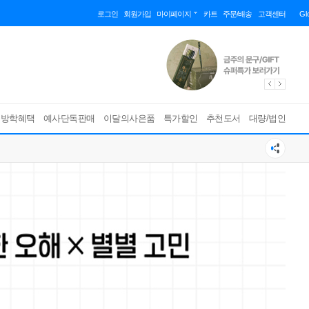
로그인
회원가입
마이페이지
카트
주문/배송
고객센터
Gl
름방학혜택
예사단독판매
이달의사은품
특가할인
추천도서
대량/법인