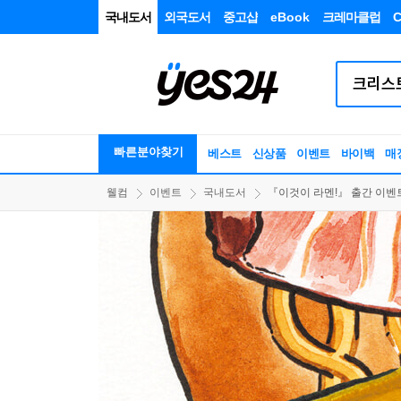
국내도서
외국도서
중고샵
eBook
크레마클럽
C
빠른분야찾기
베스트
신상품
이벤트
바이백
매
웰컴
이벤트
국내도서
『이것이 라멘!』 출간 이벤트 - 2