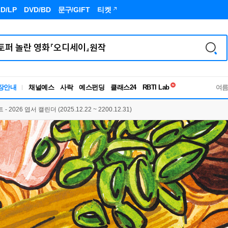
D/LP
DVD/BD
문구
/GIFT
티켓
독서유형검사
장안내
채널예스
사락
예스펀딩
클래스24
RBTI Lab
여
독서유형검사
026 엽서 캘린더 (2025.12.22 ~ 2200.12.31)