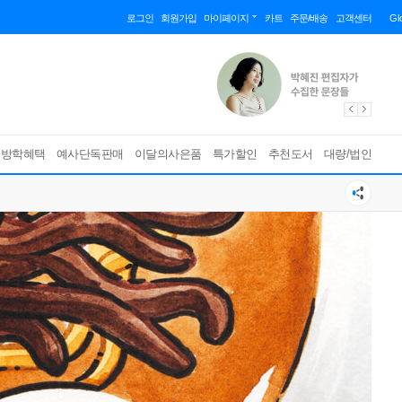
로그인
회원가입
마이페이지
카트
주문/배송
고객센터
Gl
름방학혜택
예사단독판매
이달의사은품
특가할인
추천도서
대량/법인