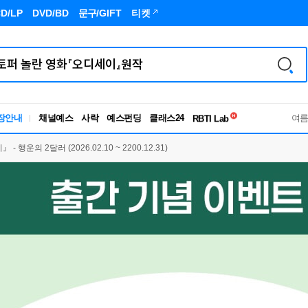
D/LP
DVD/BD
문구
/GIFT
티켓
독서유형검사
장안내
채널예스
사락
예스펀딩
클래스24
RBTI Lab
여
독서유형검사
행운의 2달러 (2026.02.10 ~ 2200.12.31)