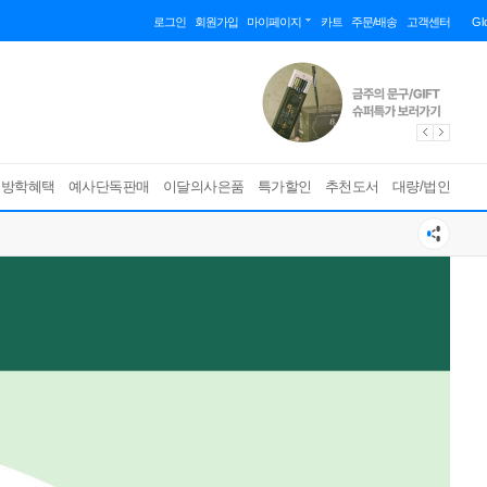
로그인
회원가입
마이페이지
카트
주문/배송
고객센터
Gl
름방학혜택
예사단독판매
이달의사은품
특가할인
추천도서
대량/법인