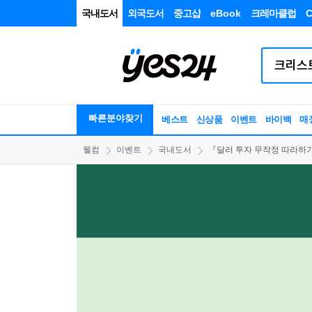
국내도서
외국도서
중고샵
eBook
크레마클럽
C
빠른분야찾기
베스트
신상품
이벤트
바이백
매
웰컴
이벤트
국내도서
『달러 투자 무작정 따라하기』 - 