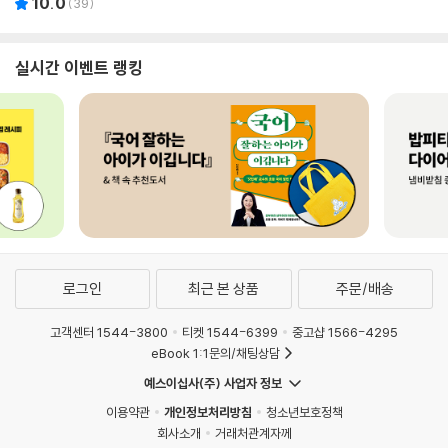
10.0
(
39
)
실시간 이벤트 랭킹
로그인
최근 본 상품
주문/배송
고객센터 1544-3800
티켓 1544-6399
중고샵 1566-4295
eBook 1:1문의/채팅상담
예스이십사(주) 사업자 정보
이용약관
개인정보처리방침
청소년보호정책
회사소개
거래처관계자께