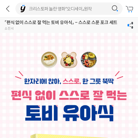
『편식 없이 스스로 잘 먹는 토비 유아식』 - 스스로 스푼 포크 세트
소진시