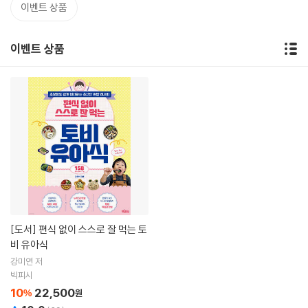
이벤트 상품
이벤트 상품
[도서]
편식 없이 스스로 잘 먹는 토
비 유아식
강미연 저
빅피시
10
22,500
%
원