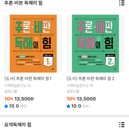
추론·비판 독해의 힘
[도서]
추론·비판 독해의 힘 1
[도서]
추론·비판 독해의 힘 2
기적학습연구소 저
기적학습연구소 저
길벗스쿨
길벗스쿨
10
13,500
10
13,500
%
원
%
원
10.0
10.0
(
95
)
(
64
)
요약독해의 힘