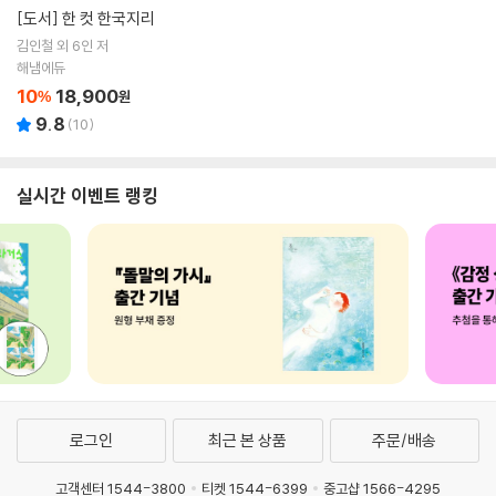
[도서]
한 컷 한국지리
김인철 외 6인 저
해냄에듀
10
18,900
%
원
9.8
(
10
)
실시간 이벤트 랭킹
로그인
최근 본 상품
주문/배송
고객센터 1544-3800
티켓 1544-6399
중고샵 1566-4295