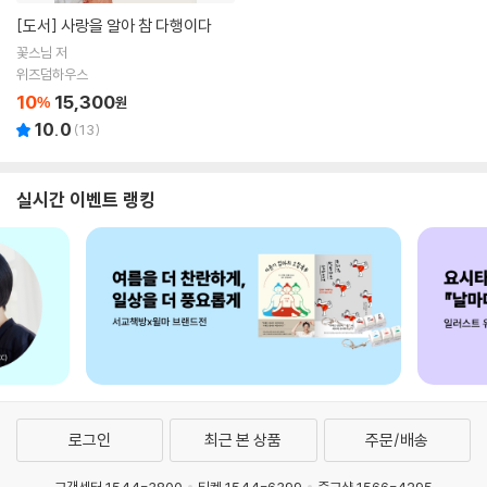
[도서]
사랑을 알아 참 다행이다
꽃스님 저
위즈덤하우스
10
15,300
%
원
10.0
(
13
)
실시간 이벤트 랭킹
로그인
최근 본 상품
주문/배송