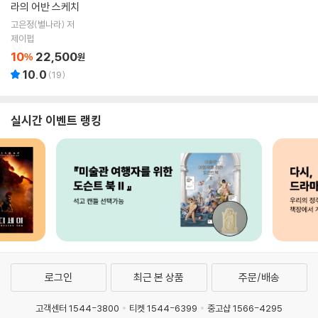
라의 어반 스케치
고은정(별나라) 저
제이펍
10
22,500
%
원
10.0
(
19
)
실시간 이벤트 랭킹
로그인
최근 본 상품
주문/배송
고객센터 1544-3800
티켓 1544-6399
중고샵 1566-4295