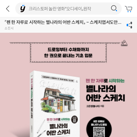
『펜 한 자루로 시작하는 별나라의 어반 스케치』 - 스케치엽서도안세
트
소진시