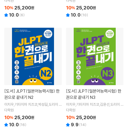
다락원
다락원
10
25,200
10
25,200
%
원
%
원
10.0
10.0
(
6
)
(
10
)
[도서]
JLPT(일본어능력시험) 한
[도서]
JLPT(일본어능력시험) 한
권으로 끝내기 N2
권으로 끝내기 N3
이치우,기타지마 치즈코,박성길,도리이 마
이치우,기타지마 치즈코,김윤선,도리이 마
이코 저
이코 저
다락원
다락원
10
25,200
10
25,200
%
원
%
원
10.0
9.9
(
16
)
(
14
)