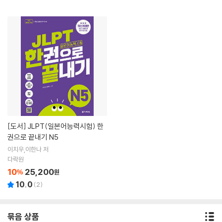
[도서]
JLPT(일본어능력시험) 한
권으로 끝내기 N5
이치우,이한나 저
다락원
10
25,200
%
원
10.0
(
2
)
묶음 상품