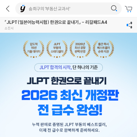
『JLPT(일본어능력시험) 한권으로 끝내기』 - 리갈패드A4
소진시