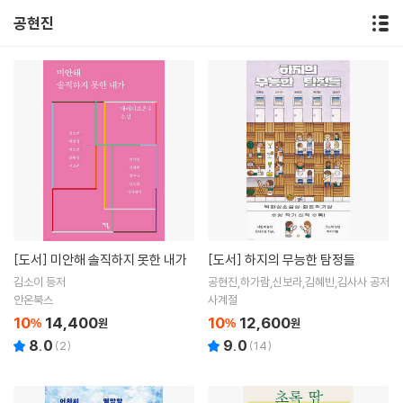
공현진
[도서]
미안해 솔직하지 못한 내가
[도서]
하지의 무능한 탐정들
김소이 등저
공현진,하가람,신보라,김혜빈,김사사 공저
안온북스
사계절
10
14,400
10
12,600
%
원
%
원
8.0
9.0
(
2
)
(
14
)