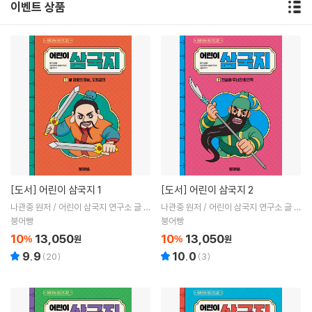
이벤트 상품
[도서]
어린이 삼국지 1
[도서]
어린이 삼국지 2
나관중 원저 / 어린이 삼국지 연구소 글 /
나관중 원저 / 어린이 삼국지 연구소 글 /
ㅎㅂㅆ 그림
ㅎㅂㅆ 그림
붕어빵
붕어빵
10
13,050
10
13,050
%
원
%
원
9.9
10.0
(
20
)
(
3
)