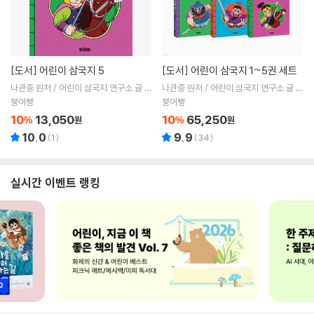
[도서]
어린이 삼국지 5
[도서]
어린이 삼국지 1~5권 세트
나관중 원저 / 어린이 삼국지 연구소 글 /
나관중 원저 / 어린이 삼국지 연구소 글 /
ㅎㅂㅆ 그림
ㅎㅂㅆ 그림
붕어빵
붕어빵
10
13,050
10
65,250
%
원
%
원
10.0
9.9
(
1
)
(
34
)
실시간 이벤트 랭킹