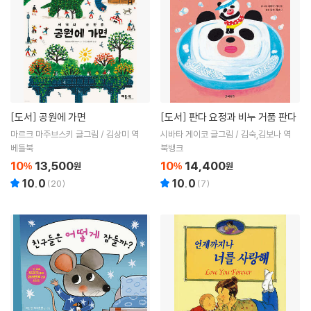
[도서]
공원에 가면
[도서]
판다 요정과 비누 거품 판다
마르크 마주브스키 글그림 / 김상미 역
시바타 게이코 글그림 / 김숙,김보나 역
베틀북
북뱅크
10
13,500
10
14,400
%
원
%
원
10.0
10.0
(
20
)
(
7
)