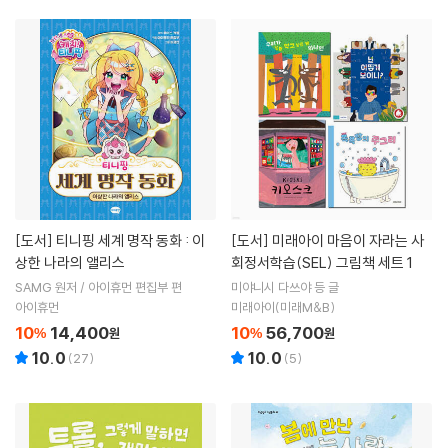
[도서]
티니핑 세계 명작 동화 : 이
[도서]
미래아이 마음이 자라는 사
상한 나라의 앨리스
회정서학습(SEL) 그림책 세트 1
SAMG 원저 / 아이휴먼 편집부 편
미야니시 다쓰야 등 글
아이휴먼
미래아이(미래M&B)
10
14,400
10
56,700
%
원
%
원
10.0
10.0
(
27
)
(
5
)