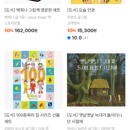
[도서]
백희나 그림책 영문판 세트
[도서]
요술 안경
백희나 글그림 / Jieun Kiaer 역
주현조 글그림
스토리보울
고래뱃속
10
162,000
10
15,300
%
원
%
원
10.0
(
4
)
[도서]
100층짜리 집 시리즈 선물
[도서]
옛날옛날 늑대가 돌아다니
세트
던 시절에
이와이 도시오 글그림 / 김숙 역
앤서니 브라운 글그림 / 이원경 역