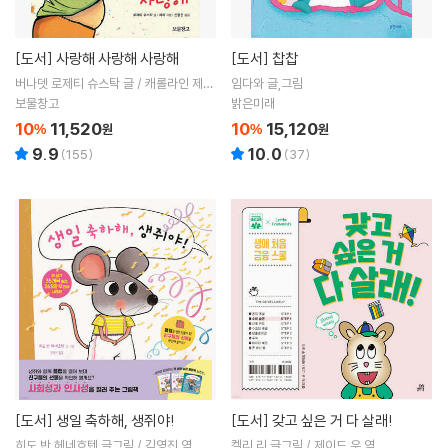
[도서]
사랑해 사랑해 사랑해
[도서]
찹찹
버나뎃 로제티 슈스탁 글 / 캐롤라인 제인
임다와 글,그림
처치 그림 / 신형건 역
보물창고
밝은미래
10
11,520
10
15,120
%
원
%
원
9.9
10.0
(
155
)
(
37
)
[도서]
생일 축하해, 생쥐야!
[도서]
갖고 싶은 거 다 살래!
히도 반 헤네흐텐 글그림 / 김영진 역
켈리 리 글그림 / 제이드 우 역