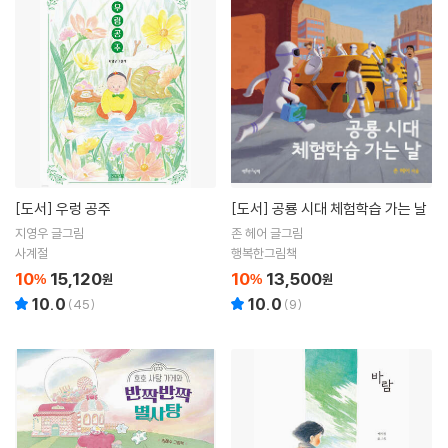
[도서]
우렁 공주
[도서]
공룡 시대 체험학습 가는 날
지영우 글그림
존 헤어 글그림
사계절
행복한그림책
10
15,120
10
13,500
%
원
%
원
10.0
10.0
(
45
)
(
9
)