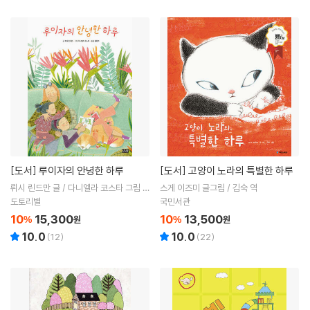
[도서]
루이자의 안녕한 하루
[도서]
고양이 노라의 특별한 하루
뤼시 린드만 글 / 다니엘라 코스타 그림 /
스게 이즈미 글그림 / 김숙 역
장한라 역
도토리별
국민서관
10
15,300
10
13,500
%
원
%
원
10.0
10.0
(
12
)
(
22
)