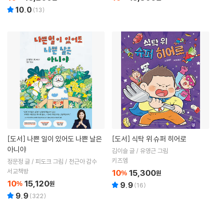
10.0
(
13
)
[도서]
나쁜 일이 있어도 나쁜 날은
[도서]
식탁 위 슈퍼 히어로
아니야
김이슬 글 / 유영근 그림
키즈엠
정문정 글 / 피도크 그림 / 천근아 감수
서교책방
10
15,300
%
원
10
15,120
%
원
9.9
(
16
)
9.9
(
322
)