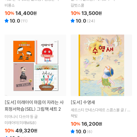
비룡소
길벗스쿨
10
14,400
10
13,500
%
원
%
원
10.0
10.0
(
11
)
(
24
)
[도서]
미래아이 마음이 자라는 사
[도서]
수영새
회정서학습(SEL) 그림책 세트 2
셰르스티 안네스다테르 스콤스볼 글 / 마
리 칸스타 욘센 그림 / 손화수 역
책빛
미야니시 다쓰야 등 글
미래아이(미래M&B)
10
16,200
%
원
10
49,320
%
원
10.0
(
6
)