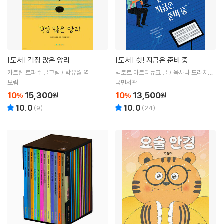
[도서]
걱정 많은 앙리
[도서]
쉿! 지금은 준비 중
카트린 르파주 글그림 / 박유월 역
빅토르 마르티뉴크 글 / 옥사나 드라치코
우스카 그림 / 김영선 역
보림
국민서관
10
15,300
10
13,500
%
원
%
원
10.0
10.0
(
9
)
(
24
)