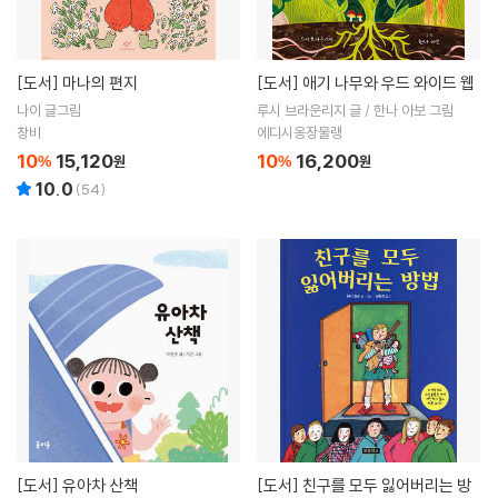
[도서]
마나의 편지
[도서]
애기 나무와 우드 와이드 웹
나이 글그림
루시 브라운리지 글 / 한나 아보 그림
창비
에디시옹장물랭
10
15,120
10
16,200
%
원
%
원
10.0
(
54
)
[도서]
유아차 산책
[도서]
친구를 모두 잃어버리는 방