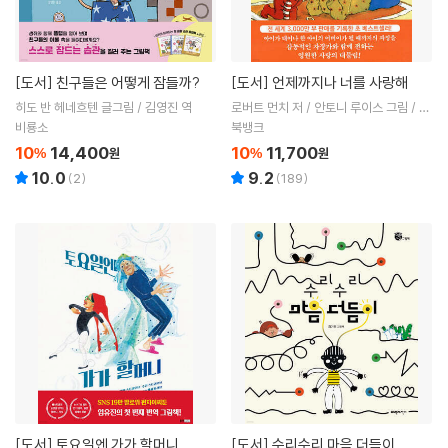
[도서]
친구들은 어떻게 잠들까?
[도서]
언제까지나 너를 사랑해
히도 반 헤네흐텐 글그림 / 김영진 역
로버트 먼치 저 / 안토니 루이스 그림 / 김
숙 역
비룡소
북뱅크
10
14,400
10
11,700
%
원
%
원
10.0
9.2
(
2
)
(
189
)
[도서]
토요일엔 가가 할머니
[도서]
수리수리 마음 더듬이