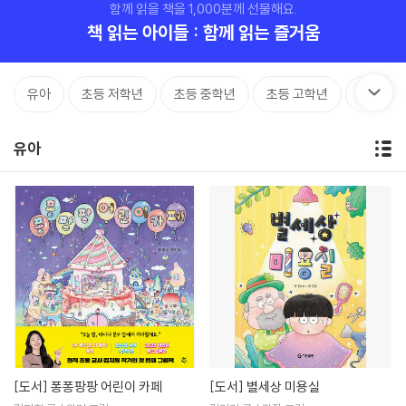
함께 읽을 책을 1,000분께 선물해요.
책 읽는 아이들 : 함께 읽는 즐거움
유아
초등 저학년
초등 중학년
초등 고학년
가정 살
유아
[도서]
퐁퐁팡팡 어린이 카페
[도서]
별세상 미용실