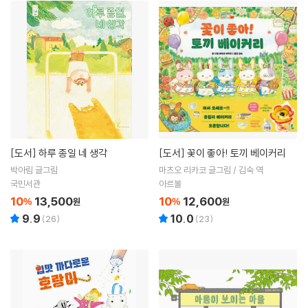
[도서]
하루 종일 네 생각
[도서]
꽃이 좋아! 토끼 베이커리
박아림 글그림
마츠오 리카코 글그림 / 김숙 역
국민서관
아르볼
10
13,500
10
12,600
%
원
%
원
9.9
10.0
(
26
)
(
23
)