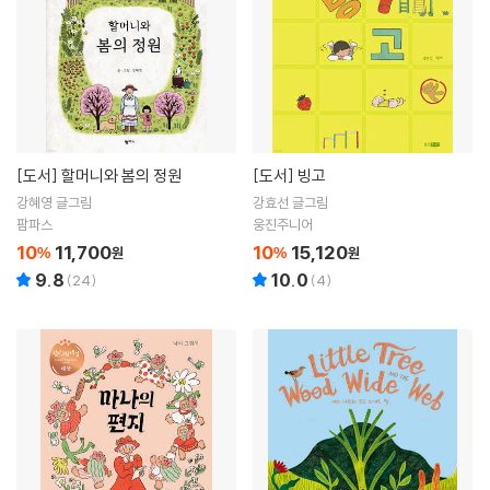
[도서]
할머니와 봄의 정원
[도서]
빙고
강혜영 글그림
강효선 글그림
팜파스
웅진주니어
10
11,700
10
15,120
%
원
%
원
9.8
10.0
(
24
)
(
4
)