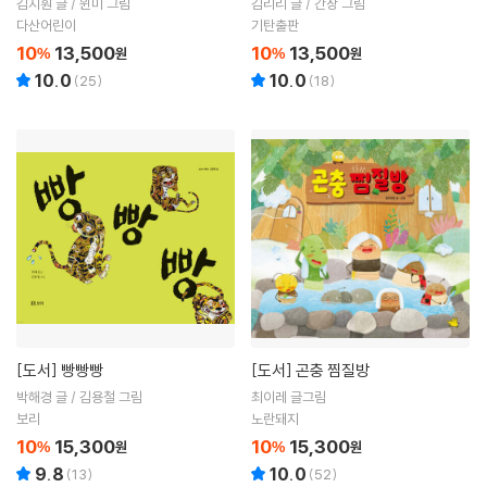
김지훤 글 / 윈미 그림
김리리 글 / 간장 그림
다산어린이
기탄출판
10
13,500
10
13,500
%
원
%
원
10.0
10.0
(
25
)
(
18
)
[도서]
빵빵빵
[도서]
곤충 찜질방
박해경 글 / 김용철 그림
최이레 글그림
보리
노란돼지
10
15,300
10
15,300
%
원
%
원
9.8
10.0
(
13
)
(
52
)