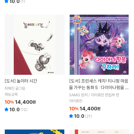
10.0
(
1
)
[도서]
놀이터 시간
[도서]
프린세스 캐치! 티니핑 마음
을 가꾸는 동화 5 : 다이아나핑을 구
최혜진 글그림
하라!
재능교육
SAMG 원저 / 아이휴먼 편집부 편
아이휴먼
10
14,400
%
원
10
14,400
%
원
10.0
(
12
)
10.0
(
21
)