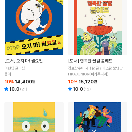
[도서]
오지 마! 월요일
[도서]
행복한 꿀벌 콜레트
이현영 글그림
장프랑수아 세네샬 글 / 파스칼 보낭팡 그
림 / 김보희 역
올리
FIKAJUNIOR(피카주니어)
10
14,400
10
15,120
%
원
%
원
10.0
10.0
(
21
)
(
12
)