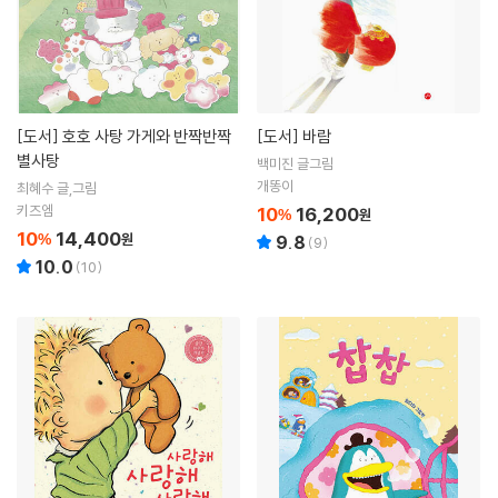
[도서]
호호 사탕 가게와 반짝반짝
[도서]
바람
별사탕
백미진 글그림
개똥이
최혜수 글,그림
키즈엠
10
16,200
%
원
10
14,400
%
원
9.8
(
9
)
10.0
(
10
)