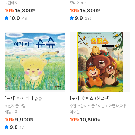
노란돼지
주니어RHK
10
15,300
10
15,300
%
원
%
원
10.0
9.9
(
49
)
(
29
)
[도서]
아기 치타 슈슈
[도서]
호퍼스 (한글판)
조현지 글그림
수잔 프란시스 글 / 이반 비가렐라,자우셉
디마이오 그림 / 박혜원 역
재능교육
더모던
10
9,900
10
10,800
%
원
%
원
9.8
(
17
)