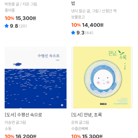
법
박현종 글 / 지은 그림
종이종
낸시 칼슨 글, 그림 / 신형건 역
보물창고
10
15,300
%
원
10
14,400
%
원
9.8
(
20
)
9.3
(
64
)
[도서]
수평선 속으로
[도서]
안녕, 초록
이승연 글그림
은희 글그림
소동
수줍은삐삐
10
16,200
10
15,300
%
원
%
원