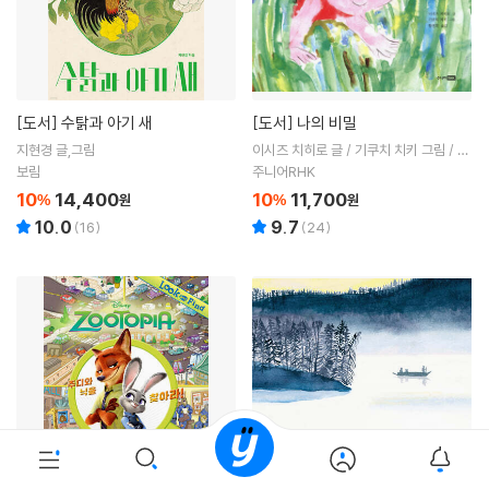
[도서]
수탉과 아기 새
[도서]
나의 비밀
지현경 글,그림
이시즈 치히로 글 / 기쿠치 치키 그림 / 황
진희 역
보림
주니어RHK
10
14,400
10
11,700
%
원
%
원
10.0
9.7
(
16
)
(
24
)