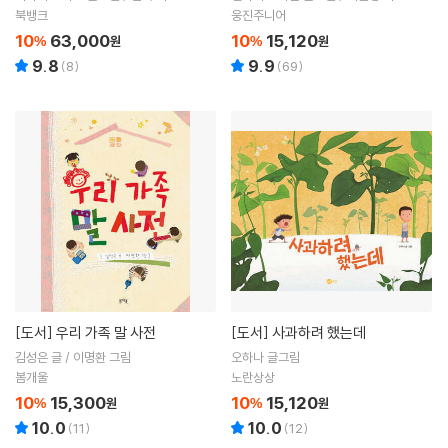
북뱅크
웅진주니어
10
63,000
10
15,120
%
원
%
원
9.8
9.9
(
8
)
(
69
)
[도서]
우리 가족 말 사전
[도서]
사과하려 했는데
김성은 글 / 이명환 그림
오하나 글그림
봄개울
노란상상
10
15,300
10
15,120
%
원
%
원
10.0
10.0
(
11
)
(
12
)