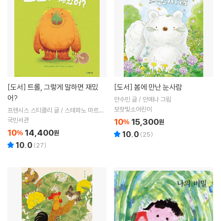
[도서]
트롤, 그렇게 말하면 재밌
[도서]
봄에 만난 눈사람
어?
안수민 글 / 안예나 그림
보랏빛소어린이
프랜시스 스티클리 글 / 스테파노 마르티
누즈 그림 / 서남희 역
국민서관
10
15,300
%
원
10
14,400
%
원
10.0
(
25
)
10.0
(
27
)