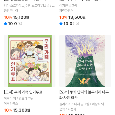
엠마 스트라우브,수잔 스트라우브 글 / 제
김기린 글그림
시카 러브 그림 / 엄유진 역
웅진주니어
파란자전거
10
15,120
10
13,500
%
원
%
원
10.0
10.0
(
5
)
(
10
)
[도서]
우리 가족 인기투표
[도서]
쿠키 단지와 블루베리 나무
와 사탕 화산
이루리 저 / 변보라 그림
이루리북스
울리카 케스테레 글그림 / 이상희 역
문학과지성사
10
15,300
%
원