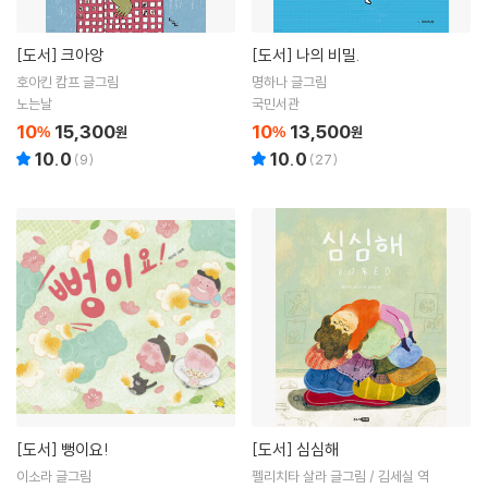
[도서]
크아앙
[도서]
나의 비밀.
호아킨 캄프 글그림
명하나 글그림
노는날
국민서관
10
15,300
10
13,500
%
원
%
원
10.0
10.0
(
9
)
(
27
)
[도서]
뻥이요!
[도서]
심심해
이소라 글그림
펠리치타 살라 글그림 / 김세실 역