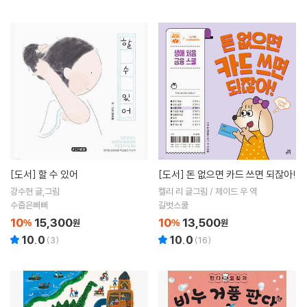
[도서]
할 수 있어
[도서]
돈 없으면 카드 쓰면 되잖아!
강수현 글,그림
켈리 리 글그림 / 제이드 우 역
수줍은삐삐
길벗스쿨
10
15,300
10
13,500
%
원
%
원
10.0
10.0
(
3
)
(
16
)