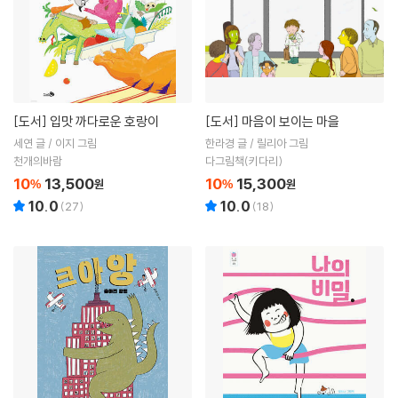
[도서]
입맛 까다로운 호랑이
[도서]
마음이 보이는 마을
세연 글 / 이지 그림
한라경 글 / 릴리아 그림
천개의바람
다그림책(키다리)
10
13,500
10
15,300
%
원
%
원
10.0
10.0
(
27
)
(
18
)