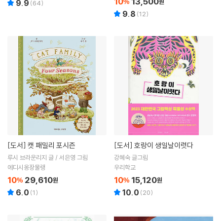
10
13,500
%
원
9.9
(
64
)
9.8
(
12
)
[도서]
캣 패밀리 포시즌
[도서]
호랑이 생일날이렷다
루시 브라운리지 글 / 서은영 그림
강혜숙 글그림
에디시옹장물랭
우리학교
10
29,610
10
15,120
%
원
%
원
6.0
10.0
(
1
)
(
20
)