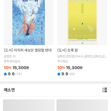
[도서]
어차피 세상은 멸망할 텐데
[도서]
초록 땀
공현진 저
김화진,문진영,이서수,공현진,김희선,김사
과 저
문학과지성사
작가정신
10
15,300
10
15,300
%
원
%
원
9.6
9.9
(
72
)
(
20
)
예소연