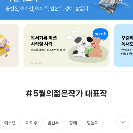
공현진, 예소연, 이희주, 임선우, 청예, 함윤이
#5월의젊은작가 대표작
예소연
이희주
임선우
청예
함윤이