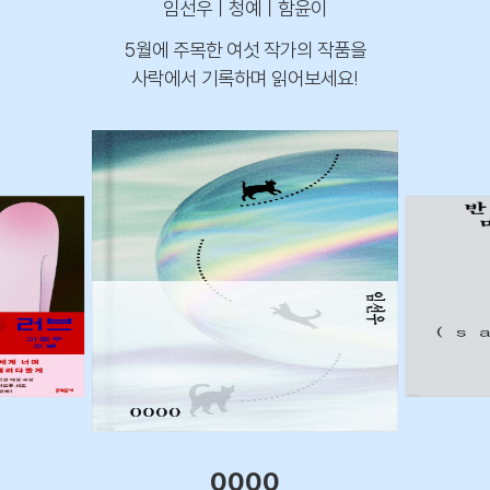
임선우ㅣ청예ㅣ함윤이
5월에 주목한 여섯 작가의 작품을
사락에서 기록하며 읽어보세요!
0000