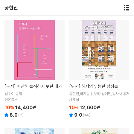
공현진
[도서]
미안해 솔직하지 못한 내가
[도서]
하지의 무능한 탐정들
김소이 등저
공현진,하가람,신보라,김혜빈,김사사 공저
안온북스
사계절
10
14,400
10
12,600
%
원
%
원
8.0
9.0
(
2
)
(
14
)