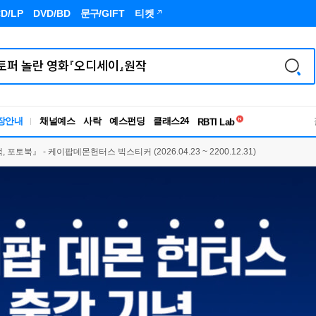
D/LP
DVD/BD
문구
/GIFT
티켓
독서유형검사
장안내
채널예스
사락
예스펀딩
클래스24
RBTI Lab
독서유형검사
토북』 - 케이팝데몬헌터스 빅스티커 (2026.04.23 ~ 2200.12.31)