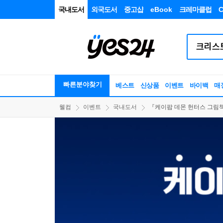
국내도서
외국도서
중고샵
eBook
크레마클럽
C
빠른분야찾기
베스트
신상품
이벤트
바이백
매
웰컴
이벤트
국내도서
『케이팝 데몬 헌터스 그림책, 포