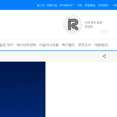
로그인
회원가입
마이페이지
카트
주문/배송
고객센터
Gl
젊은 작가
예사단독판매
이달의사은품
특가할인
추천도서
대량/법인