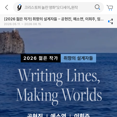
[2026 젊은 작가] 취향의 설계자들 - 공현진, 예소연, 이희주, 임선
우, 청예, 함윤이
2026.05.11. ~ 2026.06.15.