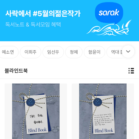
예소연
이희주
임선우
청예
함윤이
역대 젊은작가 
블라인드북