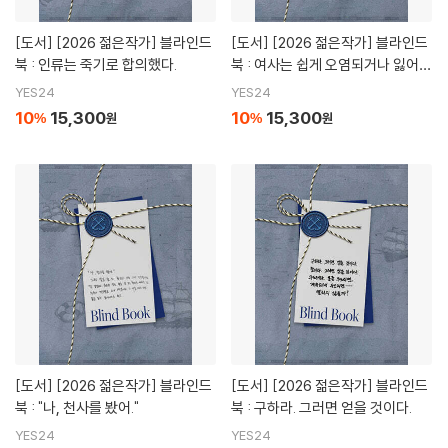
[도서]
[2026 젊은작가] 블라인드
[도서]
[2026 젊은작가] 블라인드
북 : 인류는 죽기로 합의했다.
북 : 여사는 쉽게 오염되거나 잃어버
리기 쉬운 물건은 아예 들이지조차
YES24
YES24
말라고 했다.
10
15,300
10
15,300
%
원
%
원
[도서]
[2026 젊은작가] 블라인드
[도서]
[2026 젊은작가] 블라인드
북 : "나, 천사를 봤어."
북 : 구하라. 그러면 얻을 것이다.
YES24
YES24