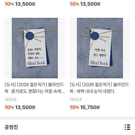
10
13,500
10
13,500
%
원
%
원
[도서]
[2026 젊은작가] 블라인드
[도서]
[2026 젊은작가] 블라인드
북 : 혼자로도 괜찮다는 마음 속에
북 : 새벽 내내 눈이 내렸다.
낭만은 매복되어 있다.
YES24
YES24
10
13,500
10
15,750
%
원
%
원
공현진