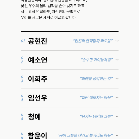
낯선 우주의 물리 법칙을 손수 빚기도 하죠.
서로 방식은 달라도, 자신만의 문법으로
우리를 새로운 세계로 이끌고 갑니다.
공현진
“인간의 연약함과 외로움”
01
예소연
0
“순수한 아이들처럼”
2
이희주
0
“최애를 생각하는 것”
3
임선우
0
“일단 해보자는 마음”
4
청예
0
“용기는 낭만의 그릇”
5
함윤이
0
“공이 그들을 데리고 놀기라도 하듯”
6