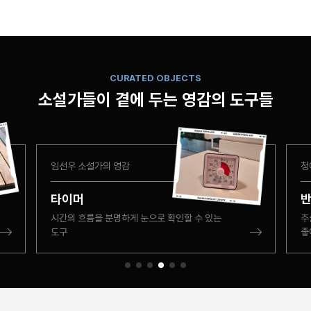
CURATED OBJECTS
소설가들이 곁에 두는
영감의 도구들
함윤이 소설가의 영감
공
넓적부리 황새 피규어
슬
멋진 새가 글쓰기를 가호해주지 않을까하는
아
마음으로