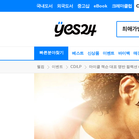
국내도서
외국도서
중고샵
eBook
크레마클럽
C
빠른분야찾기
베스트
신상품
이벤트
바이백
매
웰컴
이벤트
CD/LP
마이클 잭슨 대표 명반 컬렉션 (2026