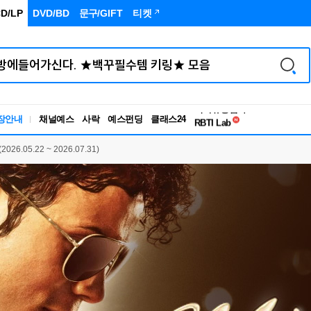
D/LP
DVD/BD
문구
/GIFT
티켓
독서유형검사
장안내
채널예스
사락
예스펀딩
클래스24
RBTI Lab
독서유형검사
.05.22 ~ 2026.07.31)