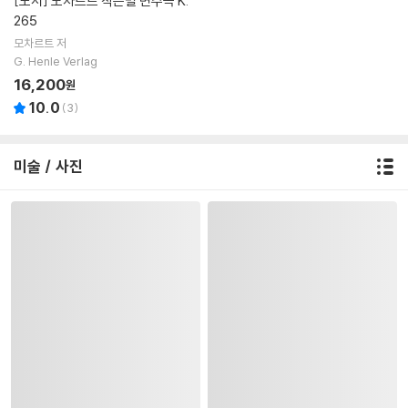
[도서]
모차르트 작은별 변주곡 K.
265
모차르트 저
G. Henle Verlag
16,200
원
10.0
(
3
)
미술 / 사진