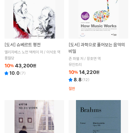
[도서]
슈베르트 평전
[도서]
과학으로 풀어보는 음악의
비밀
엘리자베스 노먼 맥케이 저 / 이석호 역
풍월당
존 파웰 저 / 장호연 역
뮤진트리
10
43,200
%
원
10
14,220
%
원
10.0
(
7
)
8.8
(
12
)
절판