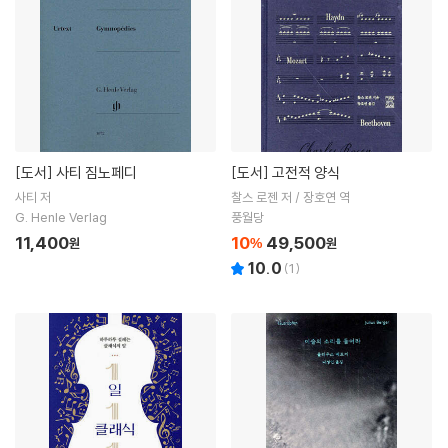
[도서]
사티 짐노페디
[도서]
고전적 양식
사티 저
찰스 로젠 저 / 장호연 역
G. Henle Verlag
풍월당
11,400
10
49,500
원
%
원
10.0
(
1
)