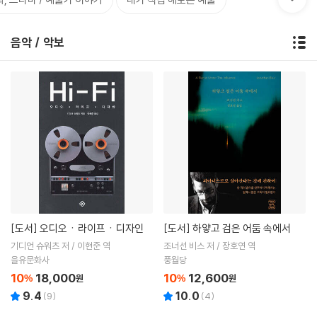
음악 / 악보
[도서]
오디오ㆍ라이프ㆍ디자인
[도서]
하얗고 검은 어둠 속에서
기디언 슈워츠 저 / 이현준 역
조너선 비스 저 / 장호연 역
을유문화사
풍월당
10
18,000
10
12,600
%
원
%
원
9.4
10.0
(
9
)
(
4
)