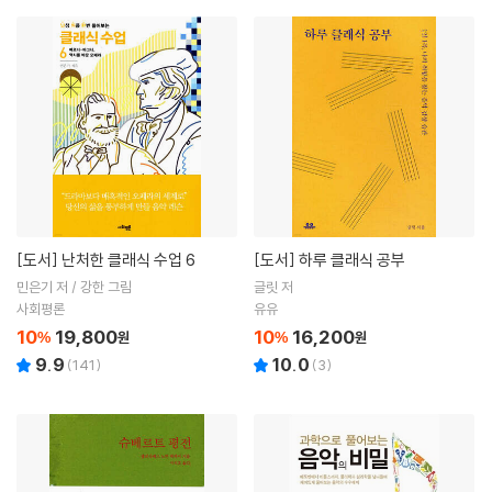
[도서]
난처한 클래식 수업 6
[도서]
하루 클래식 공부
민은기 저 / 강한 그림
글릿 저
사회평론
유유
10
19,800
10
16,200
%
원
%
원
9.9
10.0
(
141
)
(
3
)