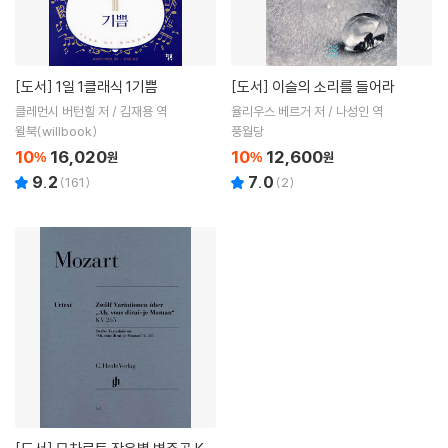
[도서]
1일 1클래식 1기쁨
[도서]
이슬의 소리를 들어라
클레먼시 버턴힐 저 / 김재용 역
율리우스 베르거 저 / 나성인 역
윌북(willbook)
풍월당
10
16,020
10
12,600
%
원
%
원
9.2
7.0
(
161
)
(
2
)