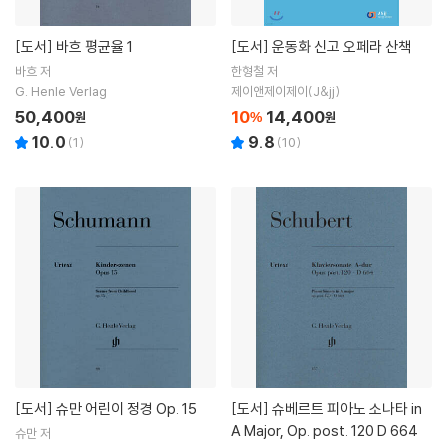
[도서]
바흐 평균율 1
[도서]
운동화 신고 오페라 산책
바흐 저
한형철 저
G. Henle Verlag
제이앤제이제이(J&jj)
50,400
10
14,400
원
%
원
10.0
9.8
(
1
)
(
10
)
[도서]
슈만 어린이 정경 Op. 15
[도서]
슈베르트 피아노 소나타 in
A Major, Op. post. 120 D 664
슈만 저