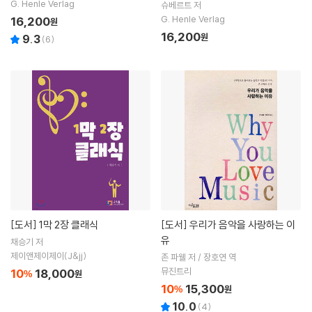
G. Henle Verlag
슈베르트 저
G. Henle Verlag
16,200
원
16,200
원
9.3
(
6
)
[도서]
1막 2장 클래식
[도서]
우리가 음악을 사랑하는 이
유
채승기 저
제이앤제이제이(J&jj)
존 파웰 저 / 장호연 역
뮤진트리
10
18,000
%
원
10
15,300
%
원
10.0
(
4
)