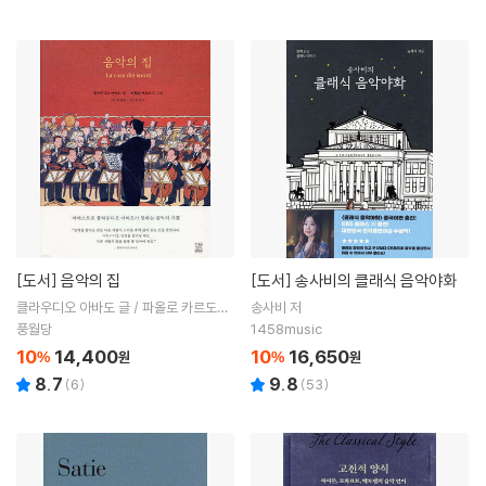
[도서]
음악의 집
[도서]
송사비의 클래식 음악야화
클라우디오 아바도 글 / 파올로 카르도니
송사비 저
그림 / 이기철 역 / 나성인 감수
풍월당
1458music
10
14,400
10
16,650
%
원
%
원
8.7
9.8
(
6
)
(
53
)