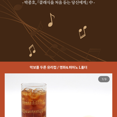
악보를 두른 유리컵 / 명화&피아노 L홀더
1
/
9