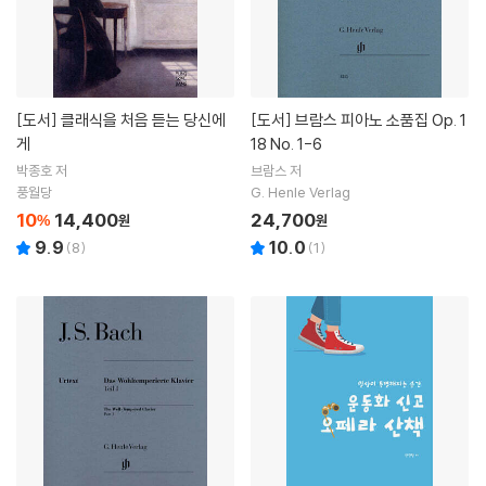
[도서]
클래식을 처음 듣는 당신에
[도서]
브람스 피아노 소품집 Op. 1
게
18 No. 1-6
박종호 저
브람스 저
풍월당
G. Henle Verlag
10
14,400
24,700
%
원
원
9.9
10.0
(
8
)
(
1
)