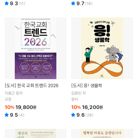
9.3
9.7
(
11
)
(
18
)
[도서]
한국 교회 트렌드 2026
[도서]
응! 생물학
지용근 등저
김응빈 저
규장
창비
10
19,800
10
16,200
%
원
%
원
9.5
9.6
(
4
)
(
28
)