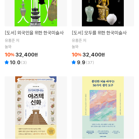
[도서]
외국인을 위한 한국미술사
[도서]
모두를 위한 한국미술사
유홍준 저
유홍준 저
눌와
눌와
10
32,400
10
32,400
%
원
%
원
10.0
9.9
(
3
)
(
37
)