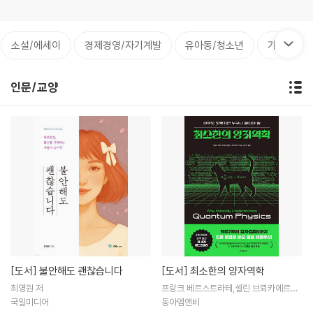
소설/에세이
경제경영/자기계발
유아동/청소년
가정/취미
인문/교양
[도서]
불안해도 괜찮습니다
[도서]
최소한의 양자역학
최영원 저
프랑크 베르스트라테,셀린 브뢰카에르트
공저 / 최진영 역
국일미디어
동아엠앤비