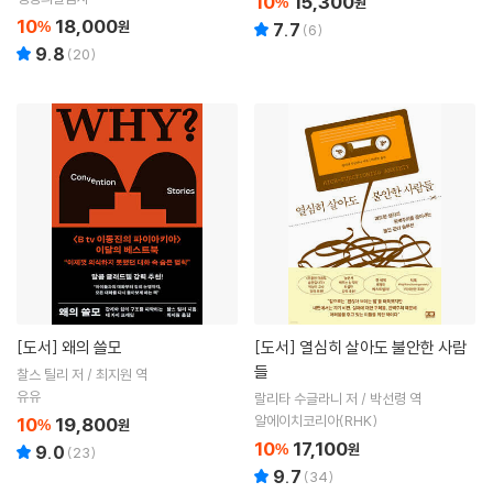
10
15,300
%
원
10
18,000
%
원
7.7
(
6
)
9.8
(
20
)
[도서]
왜의 쓸모
[도서]
열심히 살아도 불안한 사람
들
찰스 틸리 저 / 최지원 역
유유
랄리타 수글라니 저 / 박선령 역
알에이치코리아(RHK)
10
19,800
%
원
10
17,100
%
원
9.0
(
23
)
9.7
(
34
)