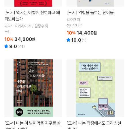
[도서]
역사는 어떻게 진보하고 왜
[도서]
약함을 돌보는 단어들
퇴보하는가
김주련 저
성서유니온
파리드 자카리아 저 / 김종수 역
부키
10
14,400
%
원
10
34,200
%
원
10.0
(
1
)
9.0
(
41
)
[도서]
나는 이 빌어먹을 지구를 살
[도서]
나는 직장에서도 크리스천