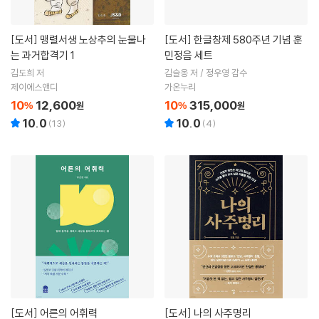
[도서]
맹렬서생 노상추의 눈물나
[도서]
한글창제 580주년 기념 훈
는 과거합격기 1
민정음 세트
김도희 저
김슬옹 저 / 정우영 감수
제이에스앤디
가온누리
10
12,600
10
315,000
%
원
%
원
10.0
10.0
(
13
)
(
4
)
[도서]
어른의 어휘력
[도서]
나의 사주명리