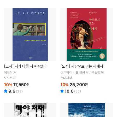
[도서]
시가 나를 지켜주었다
[도서]
사랑으로 읽는 세계사
이재익 저
에드워드 브룩 히칭 저 / 신솔잎 역
도도서가
현대지성
10
17,550
10
25,200
%
원
%
원
9.6
10.0
(
23
)
(
33
)