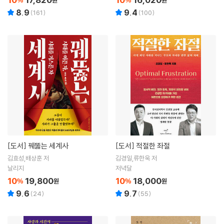
8.9
9.4
(
161
)
(
100
)
[도서]
꿰뚫는 세계사
[도서]
적절한 좌절
김효성,배상훈 저
김경일,류한욱 저
날리지
저녁달
10
19,800
10
18,000
%
원
%
원
9.6
9.7
(
24
)
(
55
)