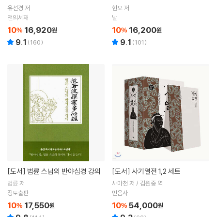
유선경 저
현묘 저
앤의서재
날
10
16,920
10
16,200
%
원
%
원
9.1
9.1
(
160
)
(
101
)
[도서]
법륜 스님의 반야심경 강의
[도서]
사기열전 1,2 세트
법륜 저
사마천 저 / 김원중 역
정토출판
민음사
10
17,550
10
54,000
%
원
%
원