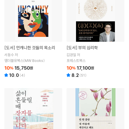
[도서]
언캐니한 것들의 목소리
[도서]
부의 심리학
서동수 저
김경일 저
엠더블유북스(MW Books)
포레스트북스
10
15,750
10
17,100
%
원
%
원
10.0
8.2
(
4
)
(
51
)