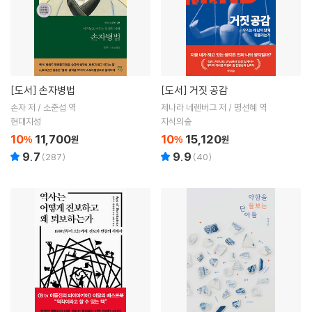
[도서]
손자병법
[도서]
거짓 공감
손자 저 / 소준섭 역
제나라 네렌버그 저 / 명선혜 역
현대지성
지식의숲
10
11,700
10
15,120
%
원
%
원
9.7
9.9
(
287
)
(
40
)