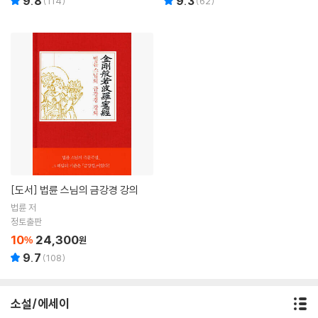
9.8
9.3
(
114
)
(
62
)
[도서]
법륜 스님의 금강경 강의
법륜 저
정토출판
10
24,300
%
원
9.7
(
108
)
소설/에세이