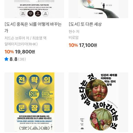
[도서]
중독은 뇌를 어떻게 바꾸는
[도서]
또 다른 세상
가
현수 저
비로암
저드슨 브루어 저 / 최호영 역
알에이치코리아(RHK)
10
17,100
%
원
10
19,800
%
원
8.8
(
36
)