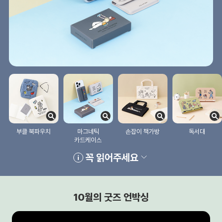
부클 북파우치
마그네틱
손잡이 책가방
독서대
카드케이스
꼭 읽어주세요
10월의 굿즈 언박싱