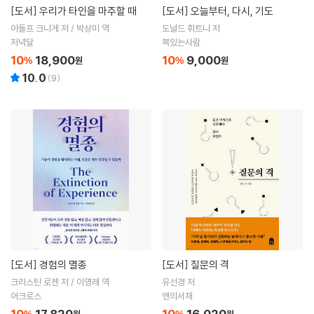
[도서]
우리가 타인을 마주할 때
[도서]
오늘부터, 다시, 기도
아돌프 크니게 저 / 박상미 역
도널드 휘트니 저
저녁달
복있는사람
10
18,900
10
9,000
%
원
%
원
10.0
(
9
)
[도서]
경험의 멸종
[도서]
질문의 격
크리스틴 로젠 저 / 이영래 역
유선경 저
어크로스
앤의서재
10
17,820
10
16,020
%
원
%
원