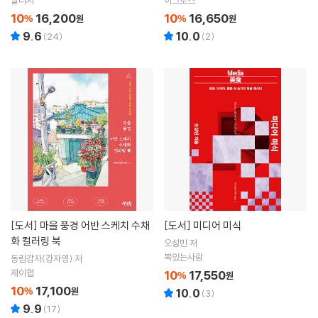
10
16,200
10
16,650
%
원
%
원
9.6
10.0
(
24
)
(
2
)
[도서]
마을 풍경 어반 스케치 수채
[도서]
미디어 미식
화 컬러링 북
오성민 저
복있는사람
동림감자(강자영) 저
제이펍
10
17,550
%
원
10
17,100
%
원
10.0
(
3
)
9.9
(
17
)