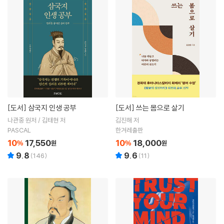
[도서]
삼국지 인생 공부
[도서]
쓰는 몸으로 살기
나관중 원저 / 김태현 저
김진해 저
PASCAL
한겨레출판
10
17,550
10
18,000
%
원
%
원
9.8
9.6
(
146
)
(
11
)