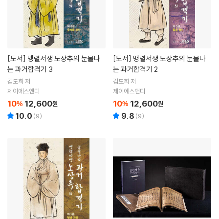
[도서]
맹렬서생 노상추의 눈물나
[도서]
맹렬서생 노상추의 눈물나
는 과거합격기 3
는 과거합격기 2
김도희 저
김도희 저
제이에스앤디
제이에스앤디
10
12,600
10
12,600
%
원
%
원
10.0
9.8
(
9
)
(
9
)