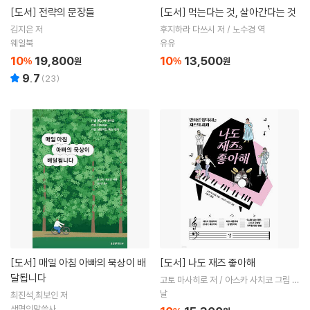
[도서]
전략의 문장들
[도서]
먹는다는 것, 살아간다는 것
김지은 저
후지하라 다쓰시 저 / 노수경 역
웨일북
유유
10
19,800
10
13,500
%
원
%
원
9.7
(
23
)
[도서]
매일 아침 아빠의 묵상이 배
[도서]
나도 재즈 좋아해
달됩니다
고토 마사히로 저 / 아스카 사치코 그림 /
서슬기 역
날
최진석,최보인 저
생명의말씀사