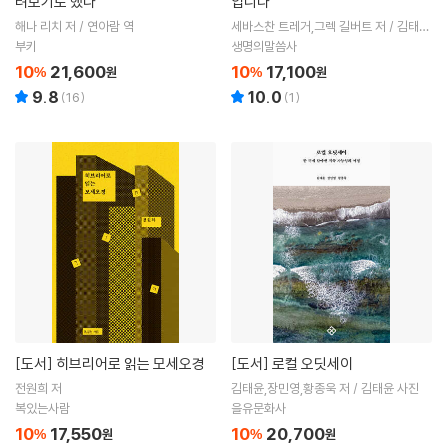
려보기로 했다
입니다
해나 리치 저 / 연아람 역
세바스찬 트레거,그렉 길버트 저 / 김태곤
역
부키
생명의말씀사
10
21,600
10
17,100
%
원
%
원
9.8
10.0
(
16
)
(
1
)
[도서]
히브리어로 읽는 모세오경
[도서]
로컬 오딧세이
전원희 저
김태윤,장민영,황종욱 저 / 김태윤 사진
복있는사람
을유문화사
10
17,550
10
20,700
%
원
%
원