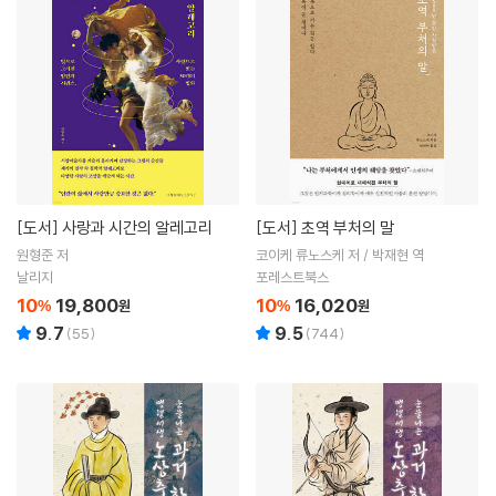
[도서]
사랑과 시간의 알레고리
[도서]
초역 부처의 말
원형준 저
코이케 류노스케 저 / 박재현 역
날리지
포레스트북스
10
19,800
10
16,020
%
원
%
원
9.7
9.5
(
55
)
(
744
)