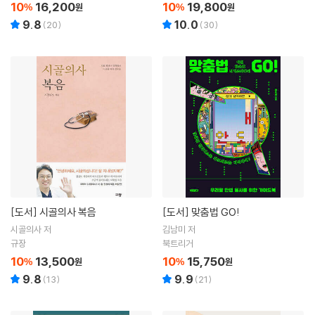
10
16,200
10
19,800
%
원
%
원
9.8
10.0
(
20
)
(
30
)
[도서]
시골의사 복음
[도서]
맞춤법 GO!
시골의사 저
김남미 저
규장
북트리거
10
13,500
10
15,750
%
원
%
원
9.8
9.9
(
13
)
(
21
)