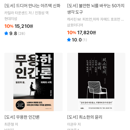
[도서]
드디어 만나는 아즈텍 신화
[도서]
불안한 뇌를 바꾸는 50가지
생각 도구
카밀라 타운센드 저 / 진정성 역
현대지성
캐서린 M. 피트먼,마하 자예드 호프먼 저
/ 김은영 역
삼호미디어
10
15,210
%
원
10
17,820
%
원
9.8
(
28
)
10.0
(
1
)
[도서]
무용한 인간론
[도서]
최소한의 윤리
최준형 저
이권우 저
날리지
어크로스