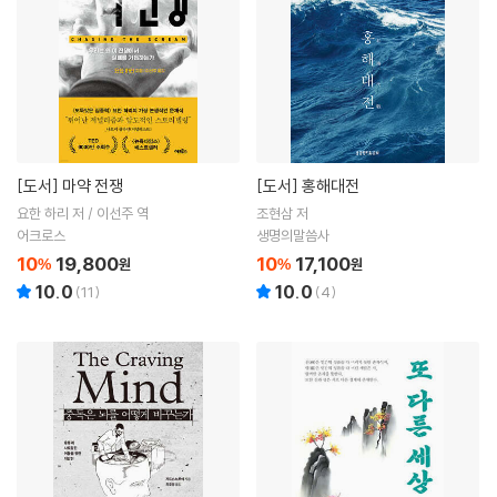
[도서]
마약 전쟁
[도서]
홍해대전
요한 하리 저 / 이선주 역
조현삼 저
어크로스
생명의말씀사
10
19,800
10
17,100
%
원
%
원
10.0
10.0
(
11
)
(
4
)