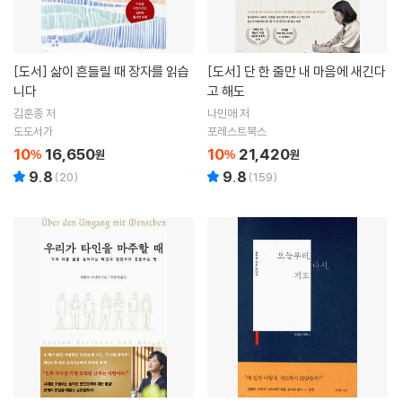
[도서]
삶이 흔들릴 때 장자를 읽습
[도서]
단 한 줄만 내 마음에 새긴다
니다
고 해도
김훈종 저
나민애 저
도도서가
포레스트북스
10
16,650
10
21,420
%
원
%
원
9.8
9.8
(
20
)
(
159
)