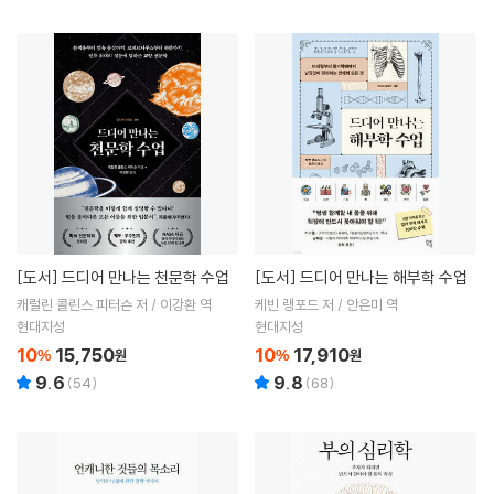
[도서]
드디어 만나는 천문학 수업
[도서]
드디어 만나는 해부학 수업
캐럴린 콜린스 피터슨 저 / 이강환 역
케빈 랭포드 저 / 안은미 역
현대지성
현대지성
10
15,750
10
17,910
%
원
%
원
9.6
9.8
(
54
)
(
68
)