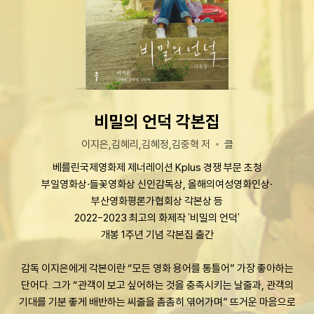
비밀의 언덕 각본집
이지은,김혜리,김혜정,김중혁 저
클
베를린국제영화제 제너레이션 Kplus 경쟁 부문 초청
부일영화상·들꽃영화상 신인감독상, 올해의여성영화인상·
부산영화평론가협회상 각본상 등
2022-2023 최고의 화제작 '비밀의 언덕'
개봉 1주년 기념 각본집 출간
감독 이지은에게 각본이란 “모든 영화 용어를 통틀어” 가장 좋아하는
단어다. 그가 “관객이 보고 싶어하는 것을 충족시키는 날줄과, 관객의
기대를 기분 좋게 배반하는 씨줄을 촘촘히 엮어가며” 뜨거운 마음으로