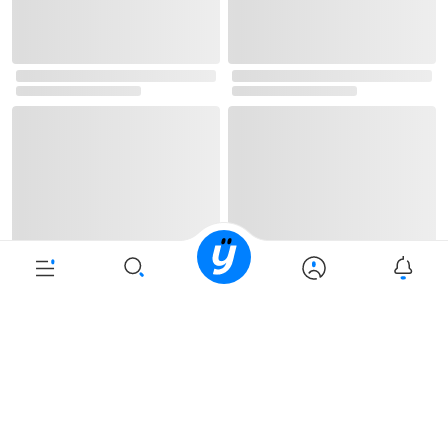
로그인
최근 본 상품
주문/배송
고객센터 1544-3800
티켓 1544-6399
중고샵 1566-4295
eBook 1:1문의/채팅상담
예스이십사(주) 사업자 정보
이용약관
개인정보처리방침
청소년보호정책
PC버전
회사소개
거래처관계자께
도서홍보
광고
Copyright © YES24 Corp. All Rights Reserved.
PYEVENTWEB5