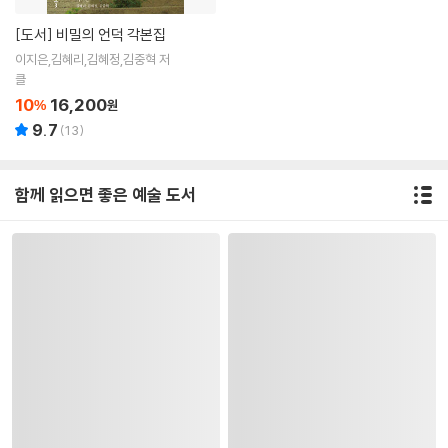
[도서]
비밀의 언덕 각본집
이지은,김혜리,김혜정,김중혁 저
클
10
16,200
%
원
9.7
(
13
)
함께 읽으면 좋은 예술 도서