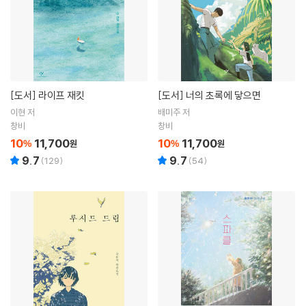
[도서]
라이프 재킷
[도서]
너의 초록에 닿으면
이현 저
배미주 저
창비
창비
10
11,700
10
11,700
%
원
%
원
9.7
9.7
(
129
)
(
54
)