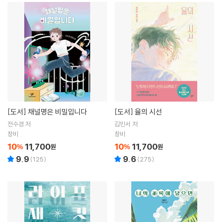
[도서]
채널명은 비밀입니다
[도서]
율의 시선
전수경 저
김민서 저
창비
창비
10
11,700
10
11,700
%
원
%
원
9.9
9.6
(
125
)
(
275
)