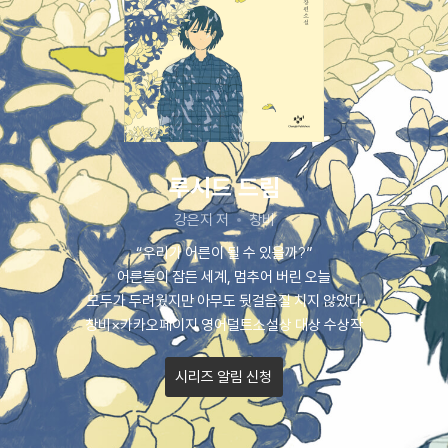
루시드 드림
강은지 저
창비
“우리가 어른이 될 수 있을까?”
어른들이 잠든 세계, 멈추어 버린 오늘
모두가 두려웠지만 아무도 뒷걸음질 치지 않았다
창비×카카오페이지 영어덜트소설상 대상 수상작
시리즈 알림 신청