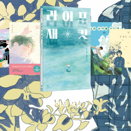
라이프 재킷
이현 저
창비