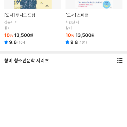
[도서]
루시드 드림
[도서]
스파클
강은지 저
최현진 저
창비
창비
10
13,500
10
13,500
%
원
%
원
9.6
9.8
(
104
)
(
161
)
창비 청소년문학 시리즈