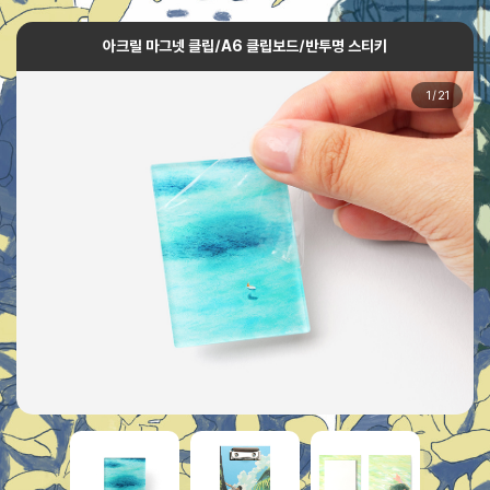
아크릴 마그넷 클립/A6 클립보드/반투명 스티키
1
/
21