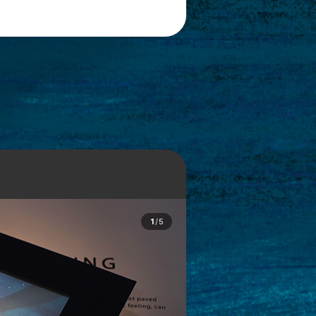
1
/
5