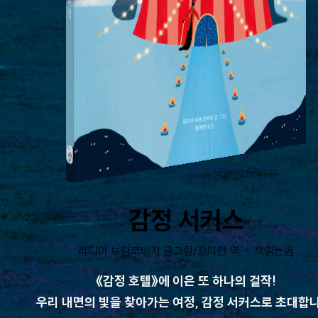
감정 서커스
리디아 브란코비치 글그림/장미란 역
책읽는곰
《감정 호텔》에 이은 또 하나의 걸작!
우리 내면의 빛을 찾아가는 여정, 감정 서커스로 초대합니