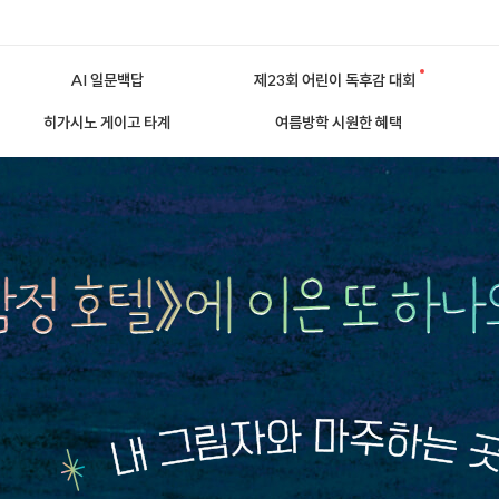
AI 일문백답
제23회 어린이 독후감 대회
히가시노 게이고 타계
여름방학 시원한 혜택