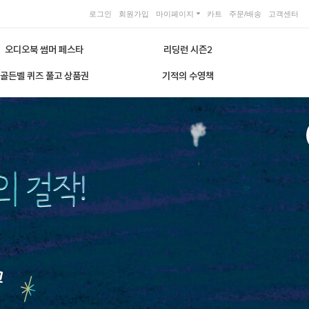
로그인
회원가입
마이페이지
카트
주문/배송
고객센터
오디오북 썸머 페스타
리딩런 시즌2
골든벨 퀴즈 풀고 상품권
기적의 수영책