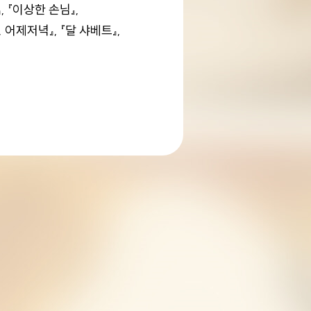
 『이상한 손님』,
 어제저녁』, 『달 샤베트』,