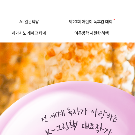
AI 일문백답
제23회 어린이 독후감 대회
히가시노 게이고 타계
여름방학 시원한 혜택