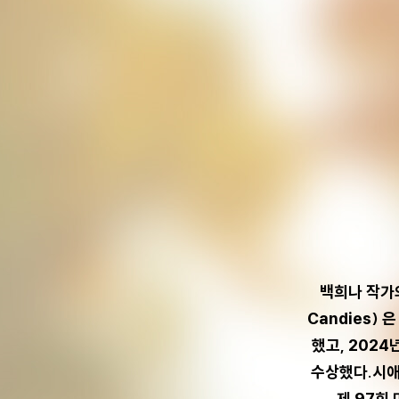
백희나 작가의
Candies)
했고, 202
수상했다.시애
제 97회