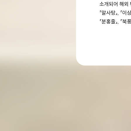
소개되어 해외 팬
『알사탕』, 『이
『분홍줄』, 『북