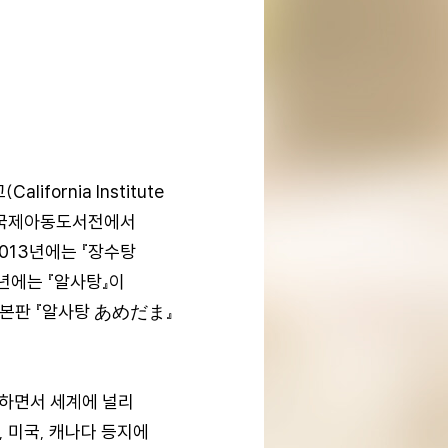
ornia Institute
로냐 국제아동도서전에서
013년에는 『장수탕
년에는 『알사탕』이
 일본판 『알사탕 あめだま』
상하면서 세계에 널리
, 미국, 캐나다 등지에