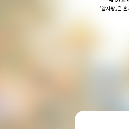
『알사탕』은 혼