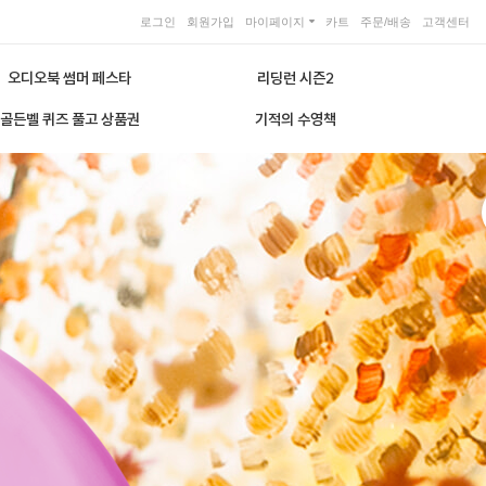
로그인
회원가입
마이페이지
카트
주문/배송
고객센터
오디오북 썸머 페스타
리딩런 시즌2
골든벨 퀴즈 풀고 상품권
기적의 수영책