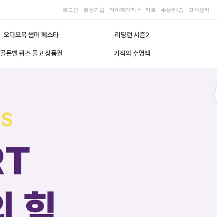
로그인
회원가입
마이페이지
카트
주문/배송
고객센터
오디오북 썸머 페스타
리딩런 시즌2
골든벨 퀴즈 풀고 상품권
기적의 수영책
 S
RT
의 힘