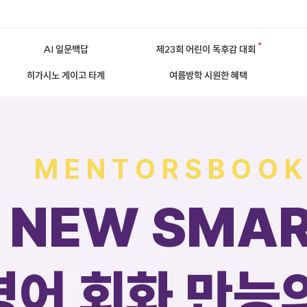
AI 일문백답
제23회 어린이 독후감 대회
히가시노 게이고 타계
여름방학 시원한 혜택
M E N T O R S B O O K
NEW SMA
영어 회화 만능