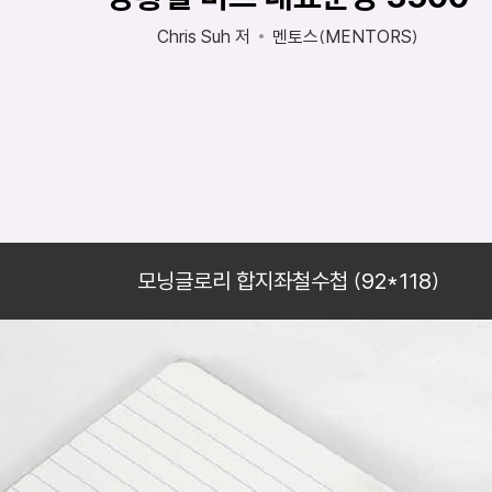
Chris Suh 저
멘토스(MENTORS)
모닝글로리 합지좌철수첩 (92*118)