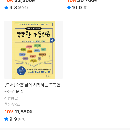
10
33,300
10
20,700
%
원
%
원
9.8
10.0
(
694
)
(
51
)
[도서]
아홉 살에 시작하는 똑똑한
초등신문 4
신효원 글
책장속북스
10
17,550
%
원
9.9
(
84
)