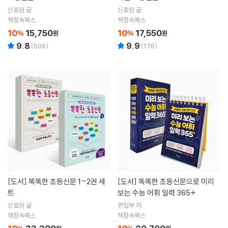
신효원 글
신효원 글
책장속북스
책장속북스
10
15,750
10
17,550
%
원
%
원
9.8
9.9
(
506
)
(
176
)
[도서]
똑똑한 초등신문 1~2권 세
[도서]
똑똑한 초등신문으로 미리
트
보는 수능 어휘 일력 365+
신효원 글
편집부 저
책장속북스
책장속북스