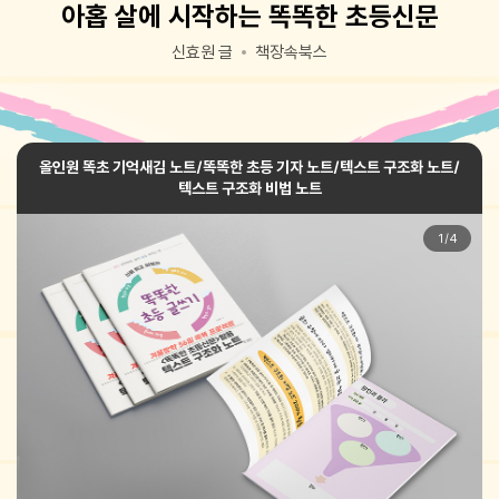
아홉 살에 시작하는 똑똑한 초등신문
신효원 글
책장속북스
올인원 똑초 기억새김 노트/똑똑한 초등 기자 노트/텍스트 구조화 노트/
텍스트 구조화 비법 노트
1
/
4