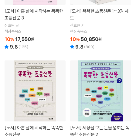
[도서]
아홉 살에 시작하는 똑똑한
[도서]
똑똑한 초등신문 1~3권 세
초등신문 3
트
신효원 글
신효원 저
책장속북스
책장속북스
10
17,550
10
50,850
%
원
%
원
9.8
9.8
(
125
)
(
809
)
[도서]
아홉 살에 시작하는 똑똑한
[도서]
세상을 보는 눈을 넓히는 똑
초등신문
똑한 초등신문 2