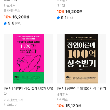
최재운 저
데이원
김슬기 저
클레이하우스
10
16,200
%
원
10
16,200
%
원
9.1
(
16
)
9.6
(
60
)
[도서]
데이터 삽질 끝에 UX가 보였
[도서]
장인어른께 100억 상속받기
다
배장훈 저
시원북스
이미진(란란) 저
한빛미디어
10
15,120
%
원