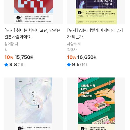
[도서]
취미는 채팅이고요, 남편은
[도서]
AI는 어떻게 마케팅의 무기
일본사람이에요
가 되는가
김이람 저
서양수 저
달
김영사
10
15,750
10
16,650
%
원
%
원
9.8
9.5
(
19
)
(
16
)