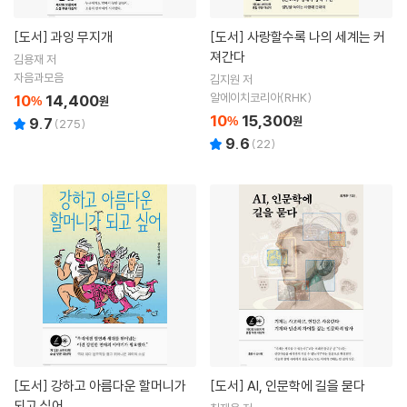
[도서]
과잉 무지개
[도서]
사랑할수록 나의 세계는 커
져간다
김용재 저
자음과모음
김지원 저
알에이치코리아(RHK)
10
14,400
%
원
10
15,300
%
원
9.7
(
275
)
9.6
(
22
)
[도서]
강하고 아름다운 할머니가
[도서]
AI, 인문학에 길을 묻다
되고 싶어