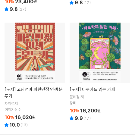
10
23,400
%
원
9.8
(
17
)
9.8
(
27
)
[도서]
고딩엄마 파란만장 인생 분
[도서]
타로카드 읽는 카페
투기
문혜정 저
창비
차이경저
이야기장수
10
16,200
%
원
10
16,020
%
원
9.9
(
17
)
10.0
(
13
)