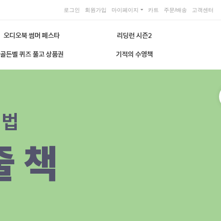
로그인
회원가입
마이페이지
카트
주문/배송
고객센터
오디오북 썸머 페스타
리딩런 시즌2
골든벨 퀴즈 풀고 상품권
기적의 수영책
 법
줄 책