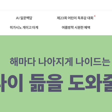
AI 일문백답
제23회 어린이 독후감 대회
히가시노 게이고 타계
여름방학 시원한 혜택
해마다 나아지게 나이드는
나이 듦을 도와