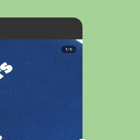
1
/
15