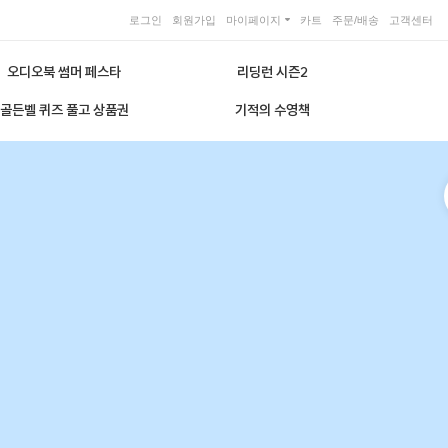
로그인
회원가입
마이페이지
카트
주문/배송
고객센터
오디오북 썸머 페스타
리딩런 시즌2
골든벨 퀴즈 풀고 상품권
기적의 수영책