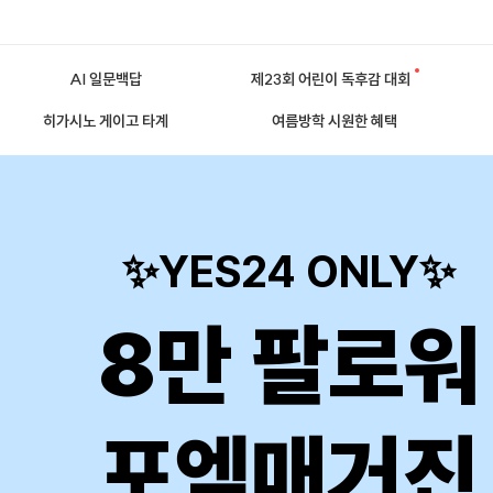
AI 일문백답
제23회 어린이 독후감 대회
히가시노 게이고 타계
여름방학 시원한 혜택
✨YES24 ONLY✨
8만 팔로워
포엠매거진