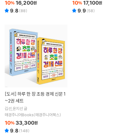
10
16,200
10
17,100
%
원
%
원
9.8
9.9
(
88
)
(
58
)
[도서]
하루 한 장 초등 경제 신문 1
~2권 세트
김선,윤지선 글
매경주니어Books(매경주니어북스)
10
33,300
%
원
9.8
(
148
)