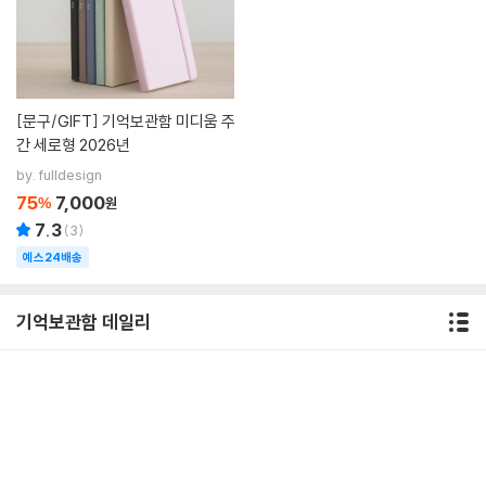
[문구/GIFT]
기억보관함 미디움 주
간 세로형 2026년
by. fulldesign
75
7,000
%
원
7.3
(
3
)
예스24배송
기억보관함 데일리