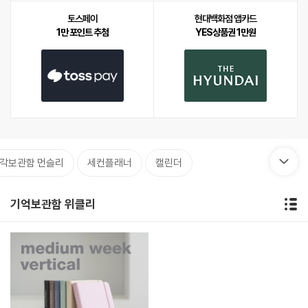
토스페이
현대백화점 앱카드
1만 포인트 추첨
YES상품권 1만원
각보관함 먼슬리
세컨플래너
캘린더
기억보관함 위클리