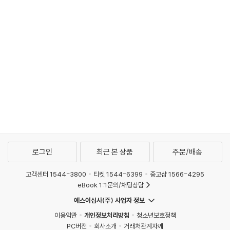
로그인
최근 본 상품
주문/배송
고객센터 1544-3800
티켓 1544-6399
중고샵 1566-4295
eBook 1:1문의/채팅상담
예스이십사(주) 사업자 정보
이용약관
개인정보처리방침
청소년보호정책
PC버전
회사소개
거래처관계자께