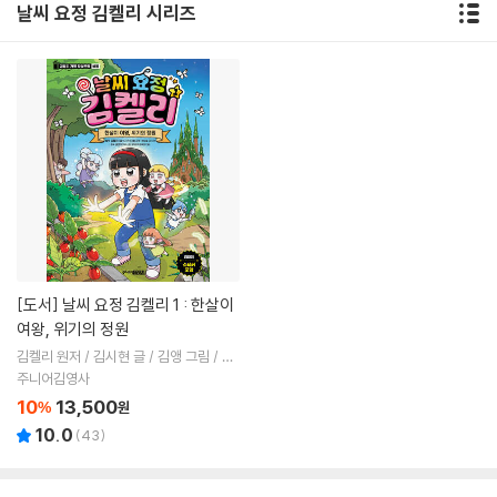
날씨 요정 김켈리 시리즈
[도서]
날씨 요정 김켈리 1 : 한살이
여왕, 위기의 정원
김켈리 원저 / 김시현 글 / 김앵 그림 / 권
경아 감수
주니어김영사
10
13,500
%
원
10.0
(
43
)