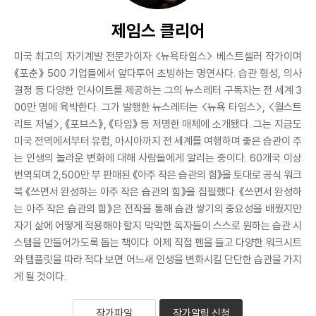
제임스 클리어
미국 최고의 자기계발 전문가이자 <뉴욕타임스> 베스트셀러 작가이며
《포춘》 500 기업들에서 앞다투어 초빙하는 명연사다. 습관 형성, 의사
결정 등 다양한 인사이트를 제공하는 그의 뉴스레터 구독자는 전 세계 3
00만 명에 육박한다. 그가 발행한 뉴스레터는 <뉴욕 타임스>, <월스트
리트 저널>, 《포브스》, 《타임》 등 저명한 매체에 소개됐다. 그는 지금도
미국 전역에서부터 유럽, 아시아까지 전 세계를 여행하며 좋은 습관이 주
는 인생의 놀라운 변화에 대해 사람들에게 알리는 중이다. 60개국 이상
번역되며 2,500만 부 판매된 《아주 작은 습관의 힘》을 토대로 공식 워크
북 《쓰면서 완성하는 아주 작은 습관의 힘》을 집필했다. 《쓰면서 완성하
는 아주 작은 습관의 힘》은 전작을 통해 습관 쌓기의 중요성을 배웠지만
자기 삶에 어떻게 적용해야 할지 막막한 독자들이 스스로 원하는 습관 시
스템을 만들어가도록 돕는 책이다. 이제 직접 펜을 들고 다양한 워크시트
와 템플릿을 따라 적다 보면 어느새 인생을 변화시킬 단단한 습관을 가지
게 될 것이다.
작가파일
작가알림 신청