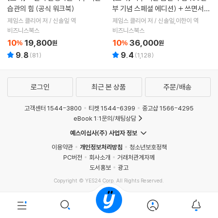
습관의 힘 (공식 워크북)
부 기념 스페셜 에디션) + 쓰면서
완성하는 아주 작은 습관의 힘 (공
제임스 클리어 저 / 신솔잎 역
제임스 클리어 저 / 신솔잎,이한이 역
식 워크북) 세트
비즈니스북스
비즈니스북스
10
19,800
10
36,000
%
원
%
원
9.8
9.4
(
81
)
(
1,128
)
로그인
최근 본 상품
주문/배송
고객센터 1544-3800
티켓 1544-6399
중고샵 1566-4295
eBook 1:1문의/채팅상담
예스이십사(주) 사업자 정보
이용약관
개인정보처리방침
청소년보호정책
PC버전
회사소개
거래처관계자께
도서홍보
광고
Copyright © YES24 Corp. All Rights Reserved.
PYEVENTWEB1