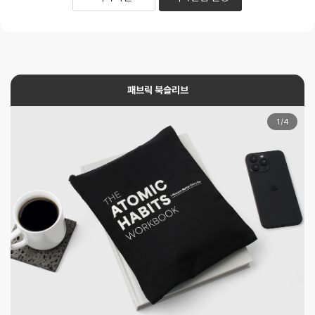
패브릭 북슬리브
1
/
4