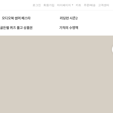
로그인
회원가입
마이페이지
카트
주문/배송
고객센터
오디오북 썸머 페스타
리딩런 시즌2
골든벨 퀴즈 풀고 상품권
기적의 수영책