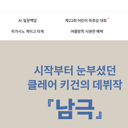
AI 일문백답
제23회 어린이 독후감 대회
히가시노 게이고 타계
여름방학 시원한 혜택
시작부터 눈부셨던
클레어 키건의 데뷔작
『남극』