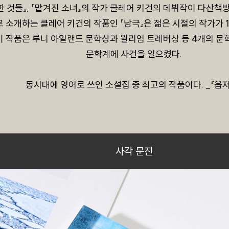
한 것들』, 『맡겨진 소녀』의 작가 클레어 키건의 데뷔작이 다산책
 소개하는 클레어 키건의 작품인 『남극』은 젊은 시절의 작가가 
이 작품은 루니 아일랜드 문학상과 윌리엄 트레버상 등 4개의 
문학계에 사건을 일으켰다.
동시대에 영어로 쓰인 소설집 중 최고의 작품이다. _『옵
사각 문진