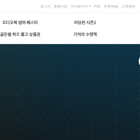
로그인
회원가입
마이페이지
카트
주문/배송
고객센터
오디오북 썸머 페스타
리딩런 시즌2
골든벨 퀴즈 풀고 상품권
기적의 수영책