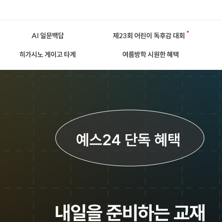
AI 일문백답
제23회 어린이 독후감 대회
히가시노 게이고 타계
여름방학 시원한 혜택