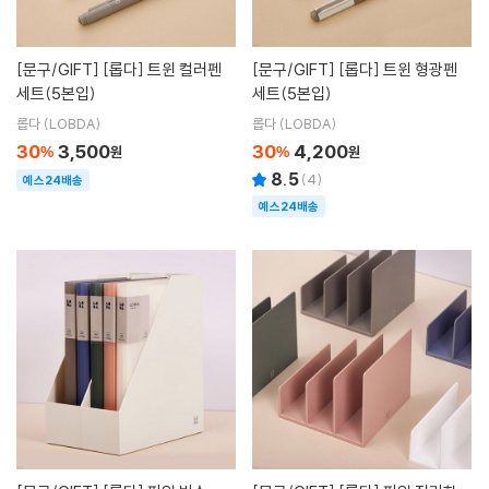
[문구/GIFT]
[롭다] 트윈 컬러펜
[문구/GIFT]
[롭다] 트윈 형광펜
세트(5본입)
세트(5본입)
롭다 (LOBDA)
롭다 (LOBDA)
30
3,500
30
4,200
%
원
%
원
8.5
(
4
)
예스24배송
예스24배송