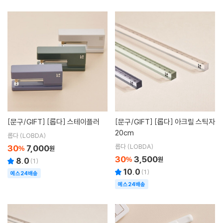
[문구/GIFT]
[롭다] 스테이플러
[문구/GIFT]
[롭다] 아크릴 스틱자
20cm
롭다 (LOBDA)
롭다 (LOBDA)
30
7,000
%
원
30
3,500
%
원
8.0
(
1
)
10.0
(
1
)
예스24배송
예스24배송