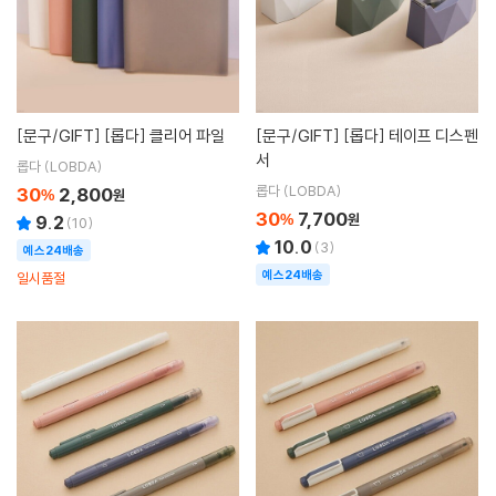
[문구/GIFT]
[롭다] 클리어 파일
[문구/GIFT]
[롭다] 테이프 디스펜
서
롭다 (LOBDA)
롭다 (LOBDA)
30
2,800
%
원
30
7,700
%
원
9.2
(
10
)
10.0
(
3
)
예스24배송
예스24배송
일시품절