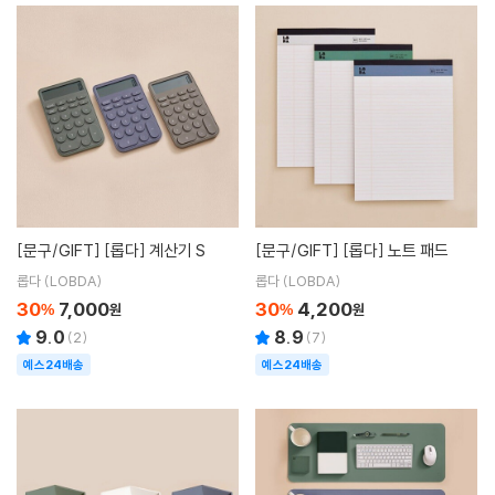
[문구/GIFT]
[롭다] 계산기 S
[문구/GIFT]
[롭다] 노트 패드
롭다 (LOBDA)
롭다 (LOBDA)
30
7,000
30
4,200
%
원
%
원
9.0
8.9
(
2
)
(
7
)
예스24배송
예스24배송