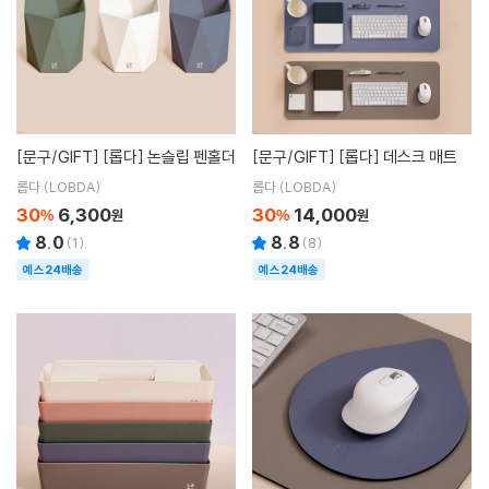
[문구/GIFT]
[롭다] 논슬립 펜홀더
[문구/GIFT]
[롭다] 데스크 매트
롭다 (LOBDA)
롭다 (LOBDA)
30
6,300
30
14,000
%
원
%
원
8.0
8.8
(
1
)
(
8
)
예스24배송
예스24배송