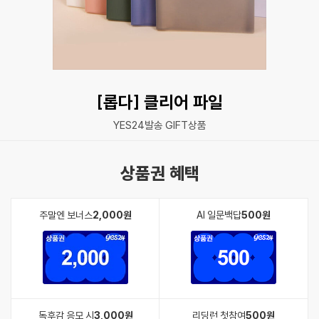
[롭다] 클리어 파일
YES24발송 GIFT상품
상품권 혜택
주말엔 보너스
2,000원
AI 일문백답
500원
독후감 응모 시
3,000원
리딩런 첫참여
500원