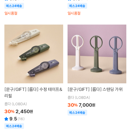
예스24배송
예스24배송
일시품절
일시품절
[문구/GIFT]
[롭다] 수정 테이프&
[문구/GIFT]
[롭다] 스탠딩 가위
리필
롭다 (LOBDA)
롭다 (LOBDA)
30
7,000
%
원
30
2,450
%
원
예스24배송
9.5
(
16
)
예스24배송