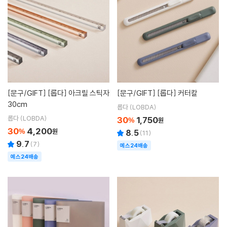
[문구/GIFT]
[롭다] 아크릴 스틱자
[문구/GIFT]
[롭다] 커터칼
30cm
롭다 (LOBDA)
롭다 (LOBDA)
30
1,750
%
원
30
4,200
%
원
8.5
(
11
)
9.7
(
7
)
예스24배송
예스24배송