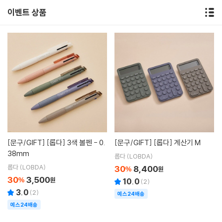
이벤트 상품
[문구/GIFT]
[롭다] 3색 볼펜 - 0.
[문구/GIFT]
[롭다] 계산기 M
38mm
롭다 (LOBDA)
롭다 (LOBDA)
30
8,400
%
원
30
3,500
%
원
10.0
(
2
)
3.0
(
2
)
예스24배송
예스24배송