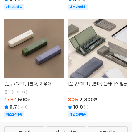
예스24배송
예스24배송
[문구/GIFT]
[롭다] 지우개
[문구/GIFT]
[롭다] 펜케이스 필통
롭다 (LOBDA)
모나미
17
1,500
30
2,800
%
원
%
원
9.7
10.0
(
148
)
(
1
)
예스24배송
예스24배송