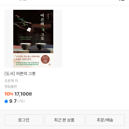
[도서]
어른의 그릇
조윤제 저
청림출판
10
17,100
%
원
9.7
(
75
)
로그인
최근 본 상품
주문/배송