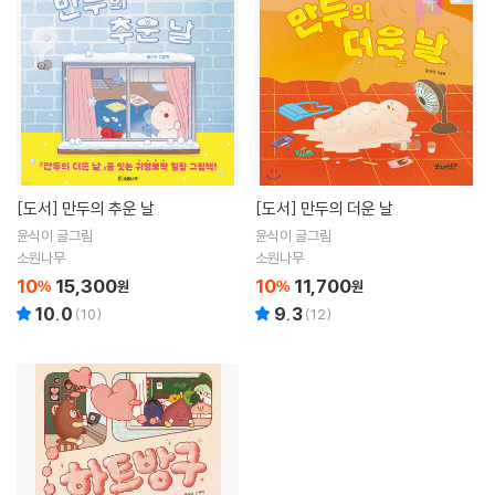
[도서]
만두의 추운 날
[도서]
만두의 더운 날
윤식이 글그림
윤식이 글그림
소원나무
소원나무
10
15,300
10
11,700
%
원
%
원
10.0
9.3
(
10
)
(
12
)