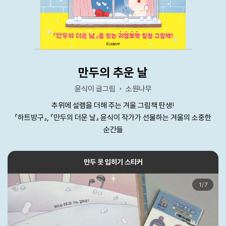
만두의 추운 날
윤식이 글그림
소원나무
추위에 설렘을 더해 주는 겨울 그림책 탄생!
『하트방구』, 『만두의 더운 날』 윤식이 작가가 선물하는 겨울의 소중한
순간들
만두 옷 입히기 스티커
1
/
7