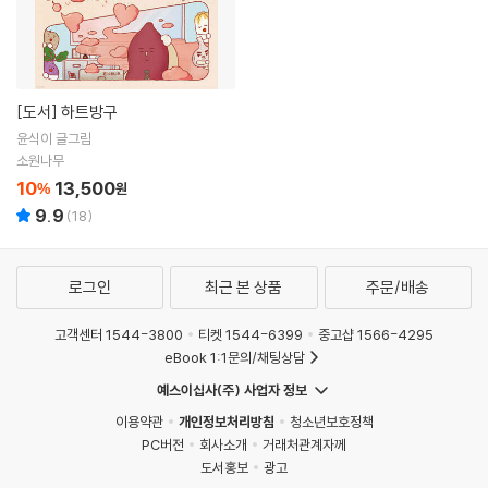
[도서]
하트방구
윤식이 글그림
소원나무
10
13,500
%
원
9.9
(
18
)
로그인
최근 본 상품
주문/배송
고객센터 1544-3800
티켓 1544-6399
중고샵 1566-4295
eBook 1:1문의/채팅상담
예스이십사(주) 사업자 정보
이용약관
개인정보처리방침
청소년보호정책
PC버전
회사소개
거래처관계자께
도서홍보
광고