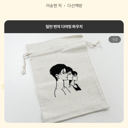
이송현 저
다산책방
일만 번의 다이빙 파우치
1
/
2