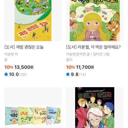
[도서]
제법 괜찮은 오늘
[도서]
라푼젤, 이 떡은 얼마예요?
이송현 저
이송현,한지연 글 / 김미견 그림
탐
뭉치
10
13,500
10
11,700
%
원
%
원
10.0
9.8
(
25
)
(
13
)