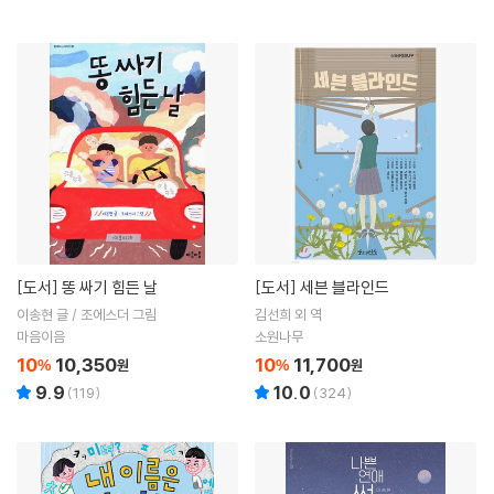
[도서]
똥 싸기 힘든 날
[도서]
세븐 블라인드
이송현 글 / 조에스더 그림
김선희 외 역
마음이음
소원나무
10
10,350
10
11,700
%
원
%
원
9.9
10.0
(
119
)
(
324
)