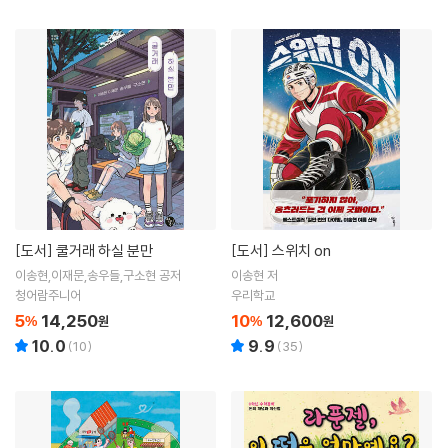
[도서]
쿨거래 하실 분만
[도서]
스위치 on
이송현,이재문,송우들,구소현 공저
이송현 저
청어람주니어
우리학교
5
14,250
10
12,600
%
원
%
원
10.0
9.9
(
10
)
(
35
)