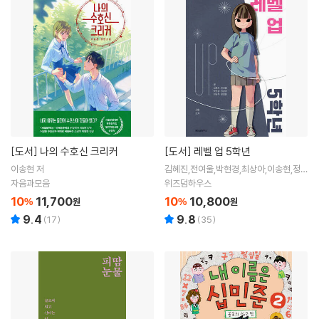
[도서]
나의 수호신 크리커
[도서]
레벨 업 5학년
이송현 저
김혜진,전여울,박현경,최상아,이송현,정연
철 글 / 센개 그림
자음과모음
위즈덤하우스
10
11,700
10
10,800
%
원
%
원
9.4
9.8
(
17
)
(
35
)