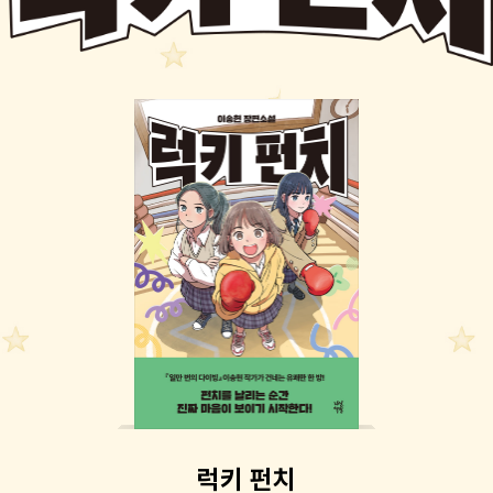
럭키 펀치