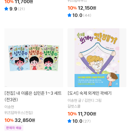
위즈덤하우스
10
11,700
%
원
10
12,150
%
원
9.9
(
21
)
10.0
(
44
)
[전집]
내 이름은 십민준 1~3 세트
[도서]
숙제 외계인 곽배기
(전3권)
이송현 글 / 김잔디 그림
길벗스쿨
이송현
위즈덤하우스(전집)
10
11,700
%
원
10
32,850
%
원
10.0
(
27
)
판매자 배송