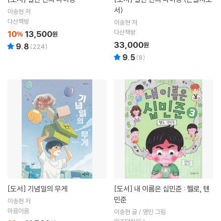
서)
이송현 저
다산책방
이송현 저
다산책방
10
13,500
%
원
33,000
원
9.8
(
224
)
9.5
(
8
)
[도서]
기념일의 무게
[도서]
내 이름은 십민준 : 헬로, 텐
민준
이송현 저
마음이음
이송현 글 / 영민 그림