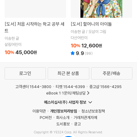
[도서]
처음 시작하는 학교 공부 세
[도서]
할머니의 아이돌
트
이송현 글 / 오삼이 그림
다산어린이
이송현 글
살림어린이
10
12,600
%
원
10
45,000
%
원
9.9
(
99
)
로그인
최근 본 상품
주문/배송
고객센터 1544-3800
티켓 1544-6399
중고샵 1566-4295
eBook 1:1문의/채팅상담
예스이십사(주) 사업자 정보
이용약관
개인정보처리방침
청소년보호정책
PC버전
회사소개
거래처관계자께
도서홍보
광고
Copyright © YES24 Corp. All Rights Reserved.
PYEVENTWEB4