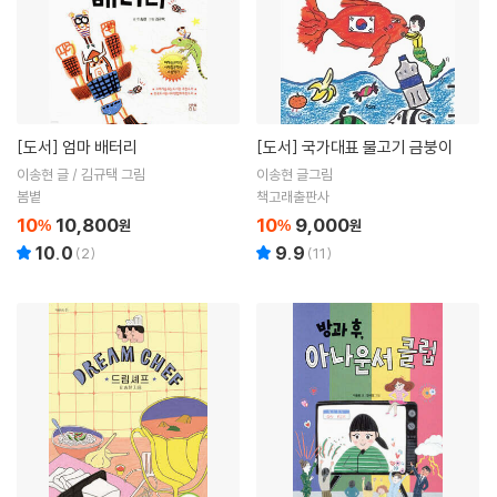
[도서]
엄마 배터리
[도서]
국가대표 물고기 금붕이
이송현 글 / 김규택 그림
이송현 글그림
봄볕
책고래출판사
10
10,800
10
9,000
%
원
%
원
10.0
9.9
(
2
)
(
11
)