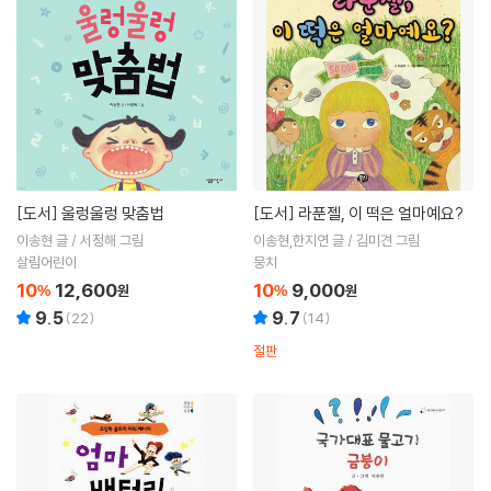
[도서]
울렁울렁 맞춤법
[도서]
라푼젤, 이 떡은 얼마예요?
이송현 글 / 서정해 그림
이송현,한지연 글 / 김미견 그림
살림어린이
뭉치
10
12,600
10
9,000
%
원
%
원
9.5
9.7
(
22
)
(
14
)
절판