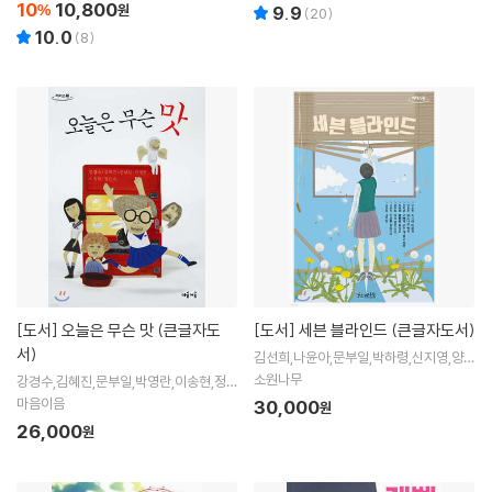
10
10,800
%
원
9.9
(
20
)
10.0
(
8
)
[도서]
오늘은 무슨 맛 (큰글자도
[도서]
세븐 블라인드 (큰글자도서)
서)
김선희,나윤아,문부일,박하령,신지영,양호
문,이송현 저
소원나무
강경수,김혜진,문부일,박영란,이송현,정은
숙 저
마음이음
30,000
원
26,000
원