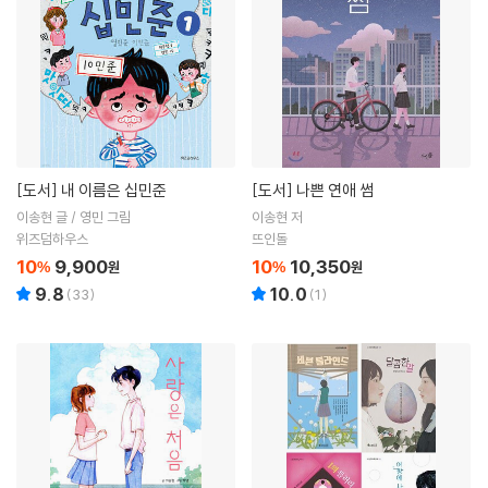
[도서]
내 이름은 십민준
[도서]
나쁜 연애 썸
이송현 글 / 영민 그림
이송현 저
위즈덤하우스
뜨인돌
10
9,900
10
10,350
%
원
%
원
9.8
10.0
(
33
)
(
1
)