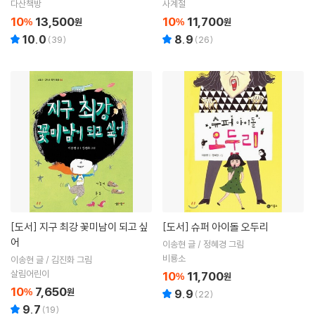
다산책방
사계절
10
13,500
10
11,700
%
원
%
원
10.0
8.9
(
39
)
(
26
)
[도서]
지구 최강 꽃미남이 되고 싶
[도서]
슈퍼 아이돌 오두리
어
이송현 글 / 정혜경 그림
비룡소
이송현 글 / 김진화 그림
살림어린이
10
11,700
%
원
10
7,650
%
원
9.9
(
22
)
9.7
(
19
)