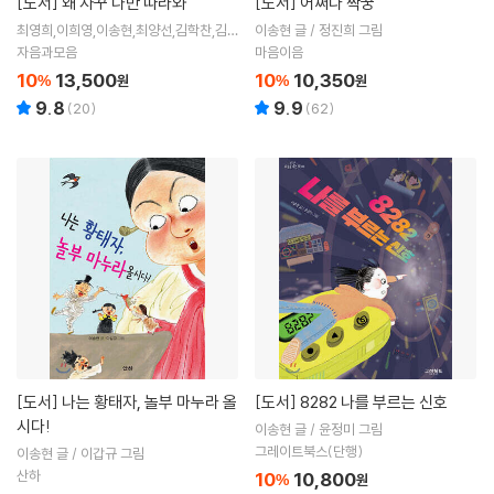
[도서]
왜 자꾸 나만 따라와
[도서]
어쩌다 짝꿍
최영희,이희영,이송현,최양선,김학찬,김선
이송현 글 / 정진희 그림
희,한정영 저
자음과모음
마음이음
10
13,500
10
10,350
%
원
%
원
9.8
9.9
(
20
)
(
62
)
[도서]
나는 황태자, 놀부 마누라 올
[도서]
8282 나를 부르는 신호
시다!
이송현 글 / 윤정미 그림
그레이트북스(단행)
이송현 글 / 이갑규 그림
산하
10
10,800
%
원