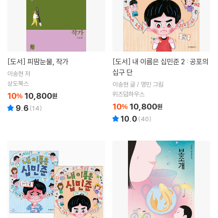
[도서]
피땀눈물, 작가
[도서]
내 이름은 십민준 2 : 공포의
십구 단
이송현 저
상도북스
이송현 글 / 영민 그림
위즈덤하우스
10
10,800
%
원
10
10,800
%
원
9.6
(
14
)
10.0
(
40
)