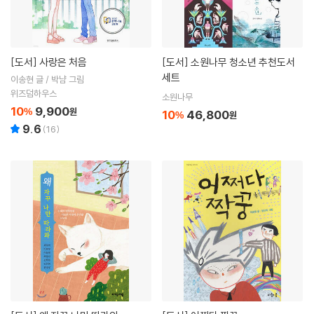
[도서]
사랑은 처음
[도서]
소원나무 청소년 추천도서
세트
이송현 글 / 박냠 그림
위즈덤하우스
소원나무
10
9,900
%
원
10
46,800
%
원
9.6
(
16
)