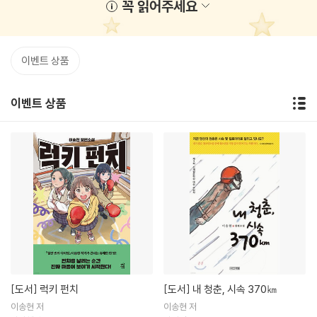
꼭 읽어주세요
이벤트 상품
이벤트 상품
[도서]
럭키 펀치
[도서]
내 청춘, 시속 370㎞
이송현 저
이송현 저