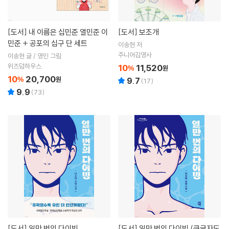
[도서]
내 이름은 십민준 열민준 이
[도서]
보조개
민준 + 공포의 십구 단 세트
이송현 저
주니어김영사
이송현 글 / 영민 그림
위즈덤하우스
10
11,520
%
원
10
20,700
%
원
9.7
(
17
)
9.9
(
73
)
[도서]
일만 번의 다이빙
[도서]
일만 번의 다이빙 (큰글자도