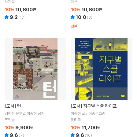
사계절
다른
10
10,800
10
10,800
%
원
%
원
9.2
10.0
(
17
)
(
3
)
절판
[도서]
턴
[도서]
지구별 스쿨 라이프
김혜진,문부일,이송현 공저
이송현 글 / 이송은그림
뜨인돌
찰리북
10
9,900
10
11,700
%
원
%
원
9.6
9.6
(
7
)
(
16
)