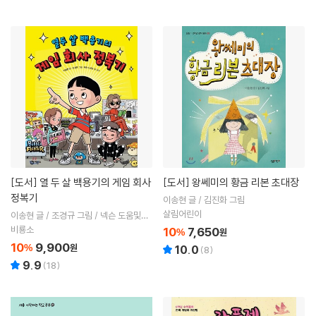
[도서]
열 두 살 백용기의 게임 회사
[도서]
왕쎄미의 황금 리본 초대장
정복기
이송현 글 / 김진화 그림
살림어린이
이송현 글 / 조경규 그림 / 넥슨 도움및감
수
비룡소
10
7,650
%
원
10
9,900
%
원
10.0
(
8
)
9.9
(
18
)