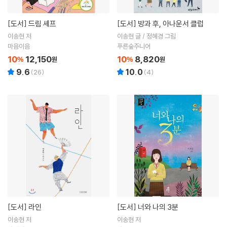
[도서]
드림 셰프
[도서]
방과 후, 아나운서 클럽
이송현 저
이송현 글 / 정혜경 그림
마음이음
푸른숲주니어
10
12,150
10
8,820
%
원
%
원
9.6
10.0
(
26
)
(
4
)
[도서]
라인
[도서]
너와 나의 3분
이송현 저
이송현 저